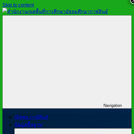
Skip to content
สำนักงาน
สพม.กาฬสินธุ์,
เขต
สำนักงาน
พื้นที่
เขต
การ
พื้นที่
ศึกษา
การ
มัธยมศึกษา
ศึกษา
กาฬสินธุ์
มัธยมศึกษา
กาฬสินธุ์
Navigation
@สพม.กาฬสินธุ์
ข้อมูลพื้นฐาน