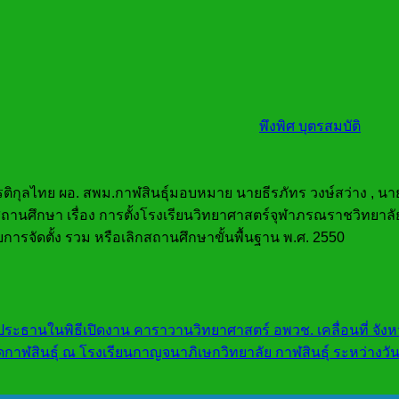
พึงพิศ บุตรสมบัติ
รติกุลไทย
ผอ. สพม.กาฬสินธ์ุ
มอบหมาย
นายธีรภัทร
วงษ์สว่าง
,
นาย
านศึกษา เรื่อง การตั้งโรงเรียนวิทยาศาสตร์จุฬาภรณราชวิทยาลัย 
ยการจัดตั้ง รวม หรือเลิกสถานศึกษาขั้นพื้นฐาน พ.ศ. 2550
ระธานในพิธีเปิดงาน คาราวานวิทยาศาสตร์ อพวช. เคลื่อนที่ จังหว
าฬสินธุ์ ณ โรงเรียนกาญจนาภิเษกวิทยาลัย กาฬสินธุ์ ระหว่างวั