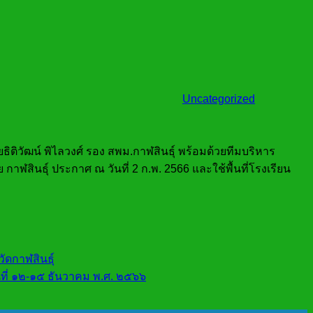
Uncategorized
ธิติวัฒน์
พิไลวงศ์
รอง สพม.กาฬสินธ์ุ
พร้อมด้วยทีมบริหาร
กาฬสินธ์ุ ประกาศ ณ วันที่ 2 ก.พ. 2566
และใช้พื้นที่โรงเรียน
ัดกาฬสินธุ์
นที่ ๑๒-๑๕ ธันวาคม พ.ศ. ๒๕๖๖