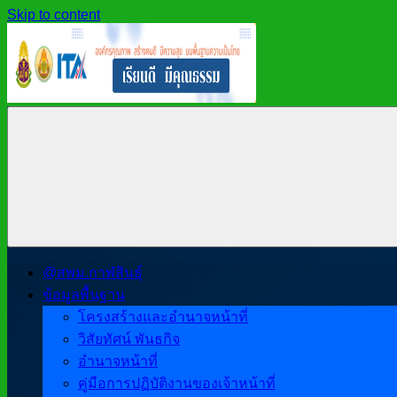
Skip to content
สำนักงาน
สพม.กาฬสินธุ์,
เขต
สำนักงาน
พื้นที่
เขต
การ
พื้นที่
ศึกษา
การ
มัธยมศึกษา
ศึกษา
กาฬสินธุ์
มัธยมศึกษา
@สพม.กาฬสินธุ์
กาฬสินธุ์
ข้อมูลพื้นฐาน
โครงสร้างและอำนาจหน้าที่
วิสัยทัศน์ พันธกิจ
อำนาจหน้าที่
คู่มือการปฏิบัติงานของเจ้าหน้าที่