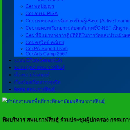
Cer พหุปัญญา
Cer อบรม PISA
Cer. กระบวนการจัดการเรียนรู้เชิงรุก (Active Learni
Cer. ถอดบทเรียนยกระดับผลสัมฤทธิ์O-NET เป็นฐาน
Cer. ที่มีแนวทางการฏิบัติที่ดีในการวัดและประเมินผ
Cer. ครูวิทย์-คณิตฯ
Cer.PA-Suport Team
Cer.Arts Camp 2567
ระบบ EPort-SesaoKSN
ระบบ Q&A สพม.กาฬสินธุ์
เรื่องราว-ร้องทุกข์
เรื่องร้องเรียนการทุจริต
ติดต่อ สพม.กาฬสินธุ์
ทีมบริหาร สพม.กาฬสินธ์ุ ร่วมประชุมผู้ปกครอง กรรมก