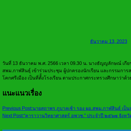
ธันวาคม 13, 2023
วันที่ 13
ธันวาคม
พ.ศ. 2566
เวลา 09.30 น.
นางธัญญลักษณ์
เกีย
สพม.กาฬสินธ์ุ เข้าร่วมประชุม ผู้ปกครองนักเรียน และกรรมการสถ
โคกศรีเมือง
เป็นที่ตัั้งโรงเรียน ตามประกาศกระทรวงศึกษาว่าด้ว
แนะแนวเรื่อง
Previous Post:
นายสถาพร ภูบาลเช้า รอง ผอ.สพม.กาฬสินธุ์ เป็นป
Next Post:
“คาราวานวิทยาศาสตร์ อพวช.” ประจำปี ๒๕๖๗ จังหวัดก