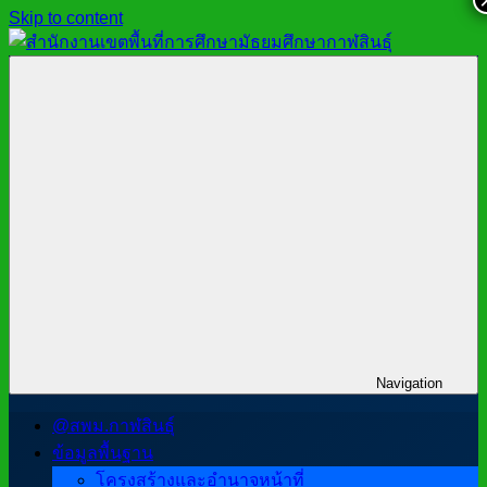
Skip to content
สำนักงาน
สพม.กาฬสินธุ์,
เขต
สำนักงาน
พื้นที่
เขต
การ
พื้นที่
ศึกษา
การ
มัธยมศึกษา
ศึกษา
กาฬสินธุ์
มัธยมศึกษา
กาฬสินธุ์
Navigation
@สพม.กาฬสินธุ์
ข้อมูลพื้นฐาน
โครงสร้างและอำนาจหน้าที่