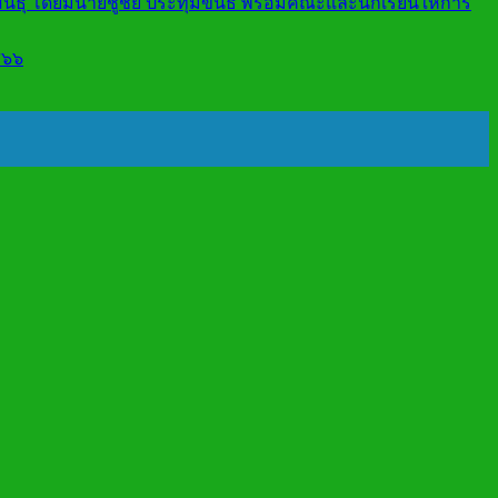
สินธุ์ โดยมีนายชูชัย ประทุมขันธ์ พร้อมคณะและนักเรียนให้การ
๕๖๖