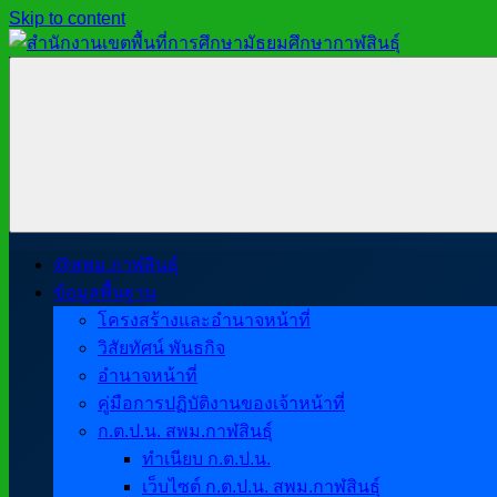
Skip to content
สำนักงาน
สพม.กาฬสินธุ์,
เขต
สำนักงาน
พื้นที่
เขต
การ
พื้นที่
ศึกษา
การ
มัธยมศึกษา
ศึกษา
กาฬสินธุ์
มัธยมศึกษา
@สพม.กาฬสินธุ์
กาฬสินธุ์
ข้อมูลพื้นฐาน
โครงสร้างและอำนาจหน้าที่
วิสัยทัศน์ พันธกิจ
อำนาจหน้าที่
คู่มือการปฏิบัติงานของเจ้าหน้าที่
ก.ต.ป.น. สพม.กาฬสินธุ์
ทำเนียบ ก.ต.ป.น.
เว็บไซต์ ก.ต.ป.น. สพม.กาฬสินธุ์