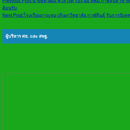
Previous Post:
นายธิติวัฒน์ พิไลวงศ์ รอง ผอ.สพม.กาฬสินธุ์ เข
ต้อนรับ
Next Post:
โรงเรียนกาญจนาภิเษกวิทยาลัย กาฬสินธุ์ รับการนิเ
ผู้บริหาร ศธ. และ สพฐ.