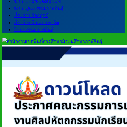
ระบบ EPort-SesaoKSN
ระบบ Q&A สพม.กาฬสินธุ์
เรื่องราว-ร้องทุกข์
เรื่องร้องเรียนการทุจริต
ติดต่อ สพม.กาฬสินธุ์