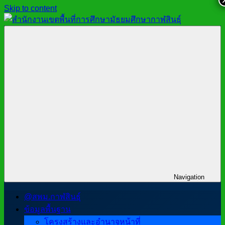
Skip to content
สำนักงาน
สพม.กาฬสินธุ์,
เขต
สำนักงาน
พื้นที่
เขต
การ
พื้นที่
ศึกษา
การ
มัธยมศึกษา
ศึกษา
กาฬสินธุ์
มัธยมศึกษา
กาฬสินธุ์
Navigation
@สพม.กาฬสินธุ์
ข้อมูลพื้นฐาน
โครงสร้างและอำนาจหน้าที่