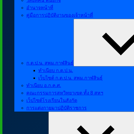
วิสัยทัศน์ พันธกิจ
อำนาจหน้าที่
คู่มือการปฏิบัติงานของเจ้าหน้าที่
ก.ต.ป.น. สพม.กาฬสินธุ์
ทำเนียบ ก.ต.ป.น.
เว็บไซต์ ก.ต.ป.น. สพม.กาฬสินธุ์
ทำเนียบ อ.ก.ค.ศ.
คณะกรรมการสหวิทยาเขต ทั้ง 8 สหฯ
เว็ปไซต์โรงเรียนในสังกัด
การแต่งกายมาปฏิบัติราชการ