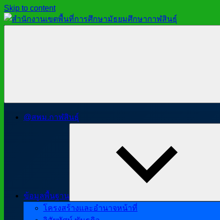
Skip to content
สำนักงาน
สพม.กาฬสินธุ์,
เขต
สำนักงาน
พื้นที่
เขต
การ
พื้นที่
ศึกษา
การ
มัธยมศึกษา
ศึกษา
กาฬสินธุ์
มัธยมศึกษา
@สพม.กาฬสินธุ์
กาฬสินธุ์
ข้อมูลพื้นฐาน
โครงสร้างและอำนาจหน้าที่