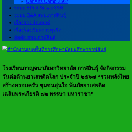
Cer.Arts Camp 2567
ระบบ EPort-SesaoKSN
ระบบ Q&A สพม.กาฬสินธุ์
เรื่องราว-ร้องทุกข์
เรื่องร้องเรียนการทุจริต
ติดต่อ สพม.กาฬสินธุ์
โรงเรียนกาญจนาภิเษกวิทยาลัย กาฬสินธุ์ จัดกิจกรรม
วันต่อต้านยาเสพติดโลก ประจำปี ๒๕๖๗ “รวมพลังไทย
สร้างครอบครัว ชุมชนอุ่นใจ พ้นภัยยาเสพติด
เฉลิมพระเกียรติ ๗๒ พรรษา มหาราชา”