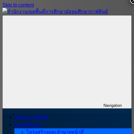
Skip to content
สำนักงาน
สพม.กาฬสินธุ์,
เขต
สำนักงาน
พื้นที่
เขต
การ
พื้นที่
ศึกษา
การ
มัธยมศึกษา
ศึกษา
กาฬสินธุ์
มัธยมศึกษา
กาฬสินธุ์
Navigation
@สพม.กาฬสินธุ์
ข้อมูลพื้นฐาน
โครงสร้างและอำนาจหน้าที่