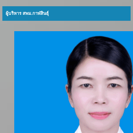
ผู้บริหาร สพม.กาฬสินธุ์