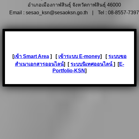
อำเภอเมืองกาฬสินธุ์ จังหวัดกาฬสินธุ์ 46000
Email : sesao_ksn@sesaoksn.go.th
|
Tel : 08-8557-7397
[
เข้า Smart Area
] [
เข้าระบบ E-money
] [
ระบบขอ
สำเนาเอกสารออนไลน์
] [
ระบบนิเทศออนไลน์
] [
E-
Portfolio-KSN
]