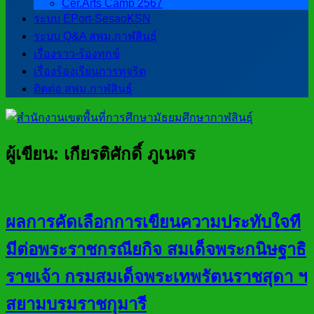
Cer.Arts Camp 2567
ระบบ EPort-SesaoKSN
ระบบ Q&A สพม.กาฬสินธุ์
เรื่องราว-ร้องทุกข์
เรื่องร้องเรียนการทุจริต
ติดต่อ สพม.กาฬสินธุ์
ผู้เขียน:
เกียรติศักดิ์ ภูเนตร
ผลการคัดเลือกการเขียนความประทับใจที
มีต่อพระราชกรณียกิจ สมเด็จพระกนิษฐาธิ
ราขเจ้า กรมสมเด็จพระเทพรัตนราชสุดา ฯ
สยามบรมราชกุมารี