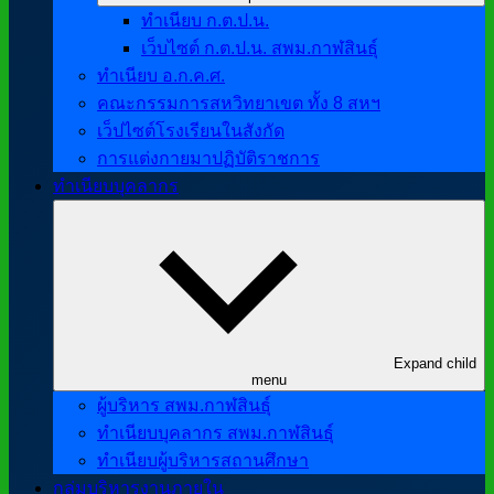
ทำเนียบ ก.ต.ป.น.
เว็บไซต์ ก.ต.ป.น. สพม.กาฬสินธุ์
ทำเนียบ อ.ก.ค.ศ.
คณะกรรมการสหวิทยาเขต ทั้ง 8 สหฯ
เว็ปไซต์โรงเรียนในสังกัด
การแต่งกายมาปฏิบัติราชการ
ทำเนียบบุคลากร
Expand child
menu
ผู้บริหาร สพม.กาฬสินธุ์
ทำเนียบบุคลากร สพม.กาฬสินธุ์
ทำเนียบผู้บริหารสถานศึกษา
กลุ่มบริหารงานภายใน