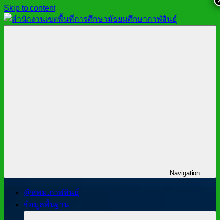
Skip to content
สำนักงาน
สพม.กาฬสินธุ์,
เขต
สำนักงาน
พื้นที่
เขต
การ
พื้นที่
ศึกษา
การ
มัธยมศึกษา
ศึกษา
กาฬสินธุ์
มัธยมศึกษา
กาฬสินธุ์
Navigation
@สพม.กาฬสินธุ์
ข้อมูลพื้นฐาน