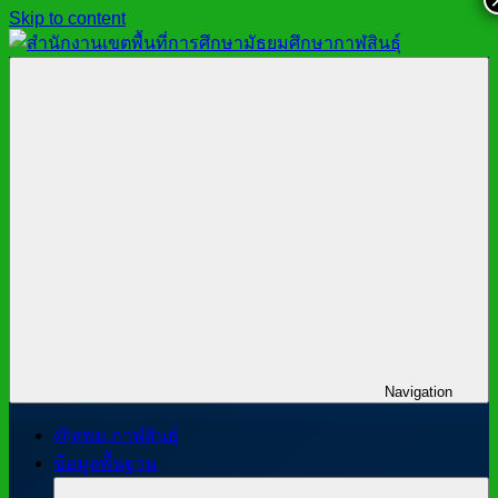
Skip to content
สำนักงาน
สพม.กาฬสินธุ์,
เขต
สำนักงาน
พื้นที่
เขต
การ
พื้นที่
ศึกษา
การ
มัธยมศึกษา
ศึกษา
กาฬสินธุ์
มัธยมศึกษา
กาฬสินธุ์
Navigation
@สพม.กาฬสินธุ์
ข้อมูลพื้นฐาน