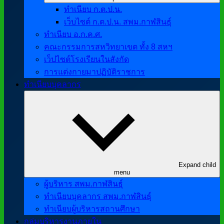
ทำเนียบ ก.ต.ป.น.
เว็บไซต์ ก.ต.ป.น. สพม.กาฬสินธุ์
ทำเนียบ อ.ก.ค.ศ.
คณะกรรมการสหวิทยาเขต ทั้ง 8 สหฯ
เว็ปไซต์โรงเรียนในสังกัด
การแต่งกายมาปฏิบัติราชการ
ทำเนียบบุคลากร
Expand child
menu
ผู้บริหาร สพม.กาฬสินธุ์
ทำเนียบบุคลากร สพม.กาฬสินธุ์
ทำเนียบผู้บริหารสถานศึกษา
กลุ่มบริหารงานภายใน