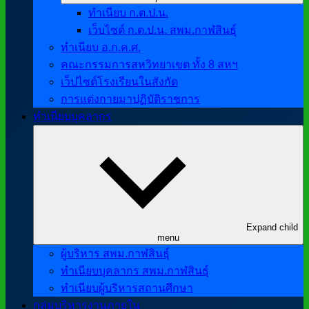
ทำเนียบ ก.ต.ป.น.
เว็บไซต์ ก.ต.ป.น. สพม.กาฬสินธุ์
ทำเนียบ อ.ก.ค.ศ.
คณะกรรมการสหวิทยาเขต ทั้ง 8 สหฯ
เว็ปไซต์โรงเรียนในสังกัด
การแต่งกายมาปฏิบัติราชการ
ทำเนียบบุคลากร
Expand child
menu
ผู้บริหาร สพม.กาฬสินธุ์
ทำเนียบบุคลากร สพม.กาฬสินธุ์
ทำเนียบผู้บริหารสถานศึกษา
กลุ่มบริหารงานภายใน