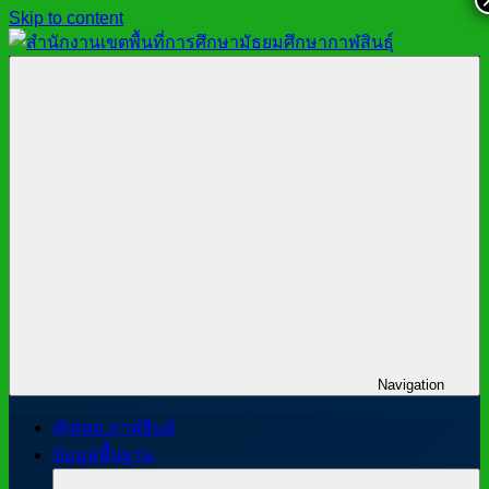
Skip to content
สำนักงาน
สพม.กาฬสินธุ์,
เขต
สำนักงาน
พื้นที่
เขต
การ
พื้นที่
ศึกษา
การ
มัธยมศึกษา
ศึกษา
กาฬสินธุ์
มัธยมศึกษา
กาฬสินธุ์
Navigation
@สพม.กาฬสินธุ์
ข้อมูลพื้นฐาน