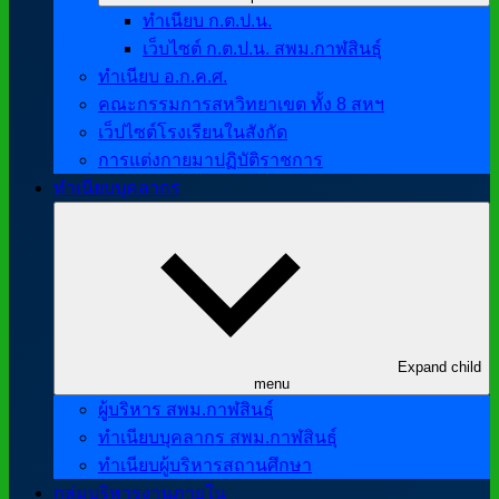
ทำเนียบ ก.ต.ป.น.
เว็บไซต์ ก.ต.ป.น. สพม.กาฬสินธุ์
ทำเนียบ อ.ก.ค.ศ.
คณะกรรมการสหวิทยาเขต ทั้ง 8 สหฯ
เว็ปไซต์โรงเรียนในสังกัด
การแต่งกายมาปฏิบัติราชการ
ทำเนียบบุคลากร
Expand child
menu
ผู้บริหาร สพม.กาฬสินธุ์
ทำเนียบบุคลากร สพม.กาฬสินธุ์
ทำเนียบผู้บริหารสถานศึกษา
กลุ่มบริหารงานภายใน