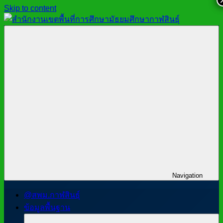
Skip to content
สำนักงาน
สพม.กาฬสินธุ์,
เขต
สำนักงาน
พื้นที่
เขต
การ
พื้นที่
ศึกษา
การ
มัธยมศึกษา
ศึกษา
กาฬสินธุ์
มัธยมศึกษา
กาฬสินธุ์
Navigation
@สพม.กาฬสินธุ์
ข้อมูลพื้นฐาน