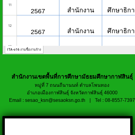
สำนักงานเขตพื้นที่การศึกษามัธยมศึกษากาฬสินธุ์
หมู่ที่ 7 ถนนถีนานนท์ ตำบลโพนทอง
อำเภอเมืองกาฬสินธุ์ จังหวัดกาฬสินธุ์ 46000
Email : sesao_ksn@sesaoksn.go.th
|
Tel : 08-8557-7397