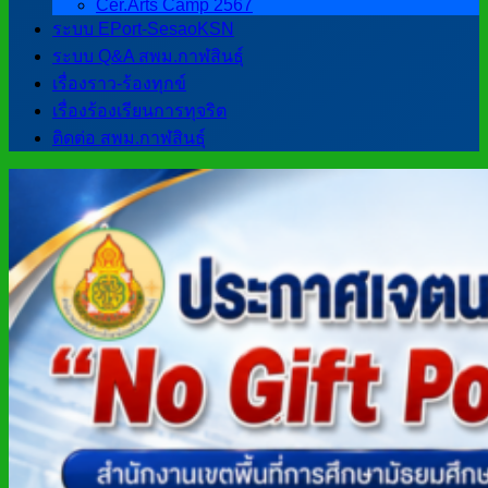
Cer.Arts Camp 2567
ระบบ EPort-SesaoKSN
ระบบ Q&A สพม.กาฬสินธุ์
เรื่องราว-ร้องทุกข์
เรื่องร้องเรียนการทุจริต
ติดต่อ สพม.กาฬสินธุ์