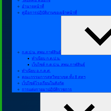
วิสัยทัศน์ พันธกิจ
อำนาจหน้าที่
คู่มือการปฏิบัติงานของเจ้าหน้าที่
ก.ต.ป.น. สพม.กาฬสินธุ์
ทำเนียบ ก.ต.ป.น.
เว็บไซต์ ก.ต.ป.น. สพม.กาฬสินธุ์
ทำเนียบ อ.ก.ค.ศ.
คณะกรรมการสหวิทยาเขต ทั้ง 8 สหฯ
เว็ปไซต์โรงเรียนในสังกัด
การแต่งกายมาปฏิบัติราชการ