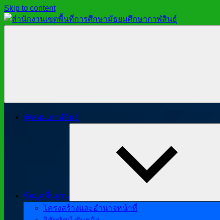
Skip to content
สำนักงาน
สพม.กาฬสินธุ์,
เขต
สำนักงาน
พื้นที่
เขต
การ
พื้นที่
ศึกษา
การ
มัธยมศึกษา
ศึกษา
กาฬสินธุ์
มัธยมศึกษา
@สพม.กาฬสินธุ์
กาฬสินธุ์
ข้อมูลพื้นฐาน
โครงสร้างและอำนาจหน้าที่