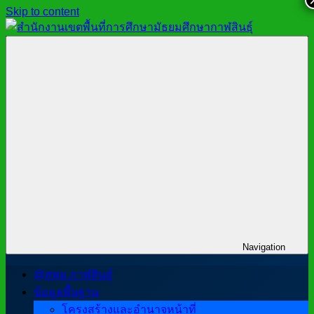
Skip to content
สำนักงาน
สพม.กาฬสินธุ์,
เขต
สำนักงาน
พื้นที่
เขต
การ
พื้นที่
ศึกษา
การ
มัธยมศึกษา
ศึกษา
กาฬสินธุ์
มัธยมศึกษา
กาฬสินธุ์
Navigation
@สพม.กาฬสินธุ์
ข้อมูลพื้นฐาน
โครงสร้างและอำนาจหน้าที่