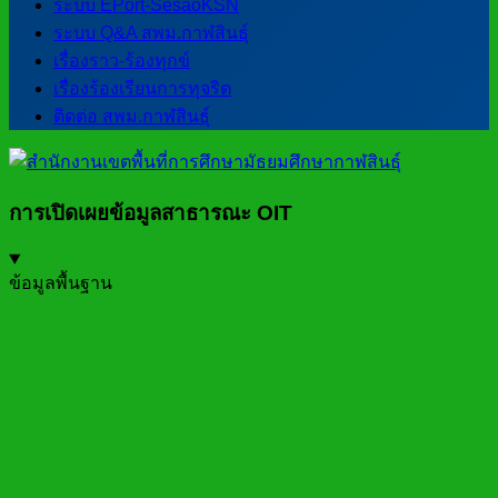
ระบบ EPort-SesaoKSN
ระบบ Q&A สพม.กาฬสินธุ์
เรื่องราว-ร้องทุกข์
เรื่องร้องเรียนการทุจริต
ติดต่อ สพม.กาฬสินธุ์
การเปิดเผยข้อมูลสาธารณะ OIT
ข้อมูลพื้นฐาน