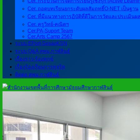
Cer. กระบวนการจัดการเรียนรู้เชิงรุก (Active Learni
Cer. ถอดบทเรียนยกระดับผลสัมฤทธิ์O-NET เป็นฐาน
Cer. ที่มีแนวทางการฏิบัติที่ดีในการวัดและประเมินผ
Cer. ครูวิทย์-คณิตฯ
Cer.PA-Suport Team
Cer.Arts Camp 2567
ระบบ EPort-SesaoKSN
ระบบ Q&A สพม.กาฬสินธุ์
เรื่องราว-ร้องทุกข์
เรื่องร้องเรียนการทุจริต
ติดต่อ สพม.กาฬสินธุ์