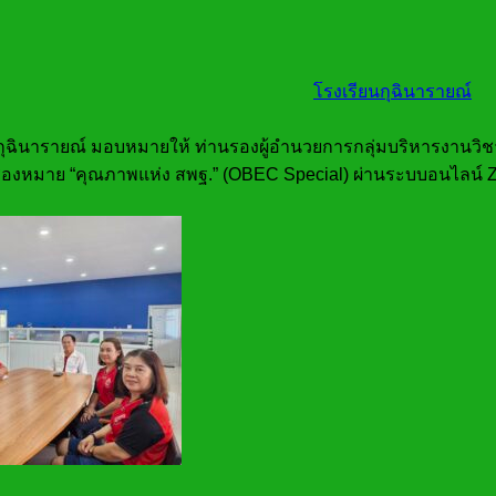
โรงเรียนกุฉินารายณ์
นกุฉินารายณ์ มอบหมายให้ ท่านรองผู้อำนวยการกลุ่มบริหารงานวิ
่องหมาย “คุณภาพแห่ง สพฐ.” (OBEC Special) ผ่านระบบอนไลน์ 