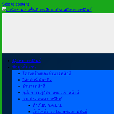
Skip to content
สำนักงาน
สพม.กาฬสินธุ์,
เขต
สำนักงาน
พื้นที่
เขต
การ
พื้นที่
ศึกษา
การ
มัธยมศึกษา
ศึกษา
กาฬสินธุ์
มัธยมศึกษา
@สพม.กาฬสินธุ์
กาฬสินธุ์
ข้อมูลพื้นฐาน
โครงสร้างและอำนาจหน้าที่
วิสัยทัศน์ พันธกิจ
อำนาจหน้าที่
คู่มือการปฏิบัติงานของเจ้าหน้าที่
ก.ต.ป.น. สพม.กาฬสินธุ์
ทำเนียบ ก.ต.ป.น.
เว็บไซต์ ก.ต.ป.น. สพม.กาฬสินธุ์