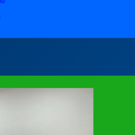
ng)
ล