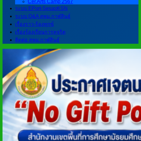
Cer.Arts Camp 2567
ระบบ EPort-SesaoKSN
ระบบ Q&A สพม.กาฬสินธุ์
เรื่องราว-ร้องทุกข์
เรื่องร้องเรียนการทุจริต
ติดต่อ สพม.กาฬสินธุ์