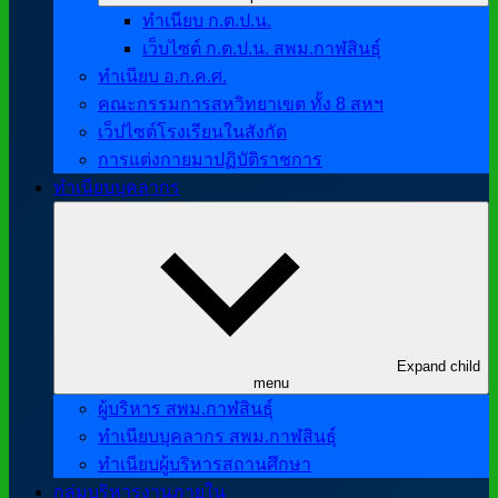
ทำเนียบ ก.ต.ป.น.
เว็บไซต์ ก.ต.ป.น. สพม.กาฬสินธุ์
ทำเนียบ อ.ก.ค.ศ.
คณะกรรมการสหวิทยาเขต ทั้ง 8 สหฯ
เว็ปไซต์โรงเรียนในสังกัด
การแต่งกายมาปฏิบัติราชการ
ทำเนียบบุคลากร
Expand child
menu
ผู้บริหาร สพม.กาฬสินธุ์
ทำเนียบบุคลากร สพม.กาฬสินธุ์
ทำเนียบผู้บริหารสถานศึกษา
กลุ่มบริหารงานภายใน