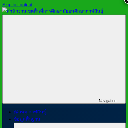
Skip to content
สำนักงาน
สพม.กาฬสินธุ์,
เขต
สำนักงาน
พื้นที่
เขต
การ
พื้นที่
ศึกษา
การ
มัธยมศึกษา
ศึกษา
กาฬสินธุ์
มัธยมศึกษา
กาฬสินธุ์
Navigation
@สพม.กาฬสินธุ์
ข้อมูลพื้นฐาน