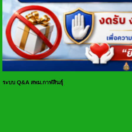
ระบบ Q&A สพม.กาฬสินธุ์