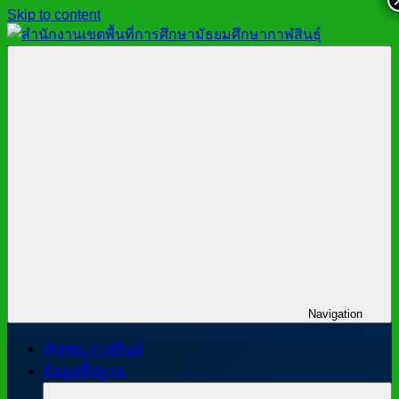
Skip to content
สำนักงาน
สพม.กาฬสินธุ์,
เขต
สำนักงาน
พื้นที่
เขต
การ
พื้นที่
ศึกษา
การ
มัธยมศึกษา
ศึกษา
กาฬสินธุ์
มัธยมศึกษา
กาฬสินธุ์
Navigation
@สพม.กาฬสินธุ์
ข้อมูลพื้นฐาน