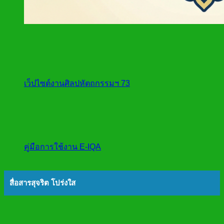
เว็ปไซต์งานศิลปหัตถกรรมฯ 73
คู่มือการใช้งาน E-IQA
สื่อสารสุจริต โปร่งใส