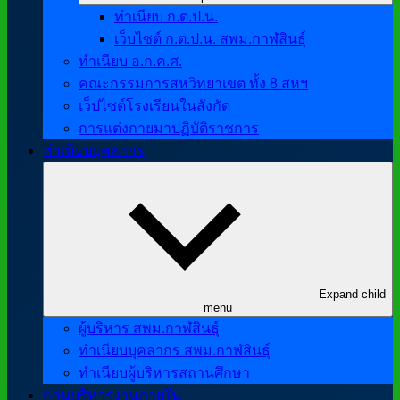
ทำเนียบ ก.ต.ป.น.
เว็บไซต์ ก.ต.ป.น. สพม.กาฬสินธุ์
ทำเนียบ อ.ก.ค.ศ.
คณะกรรมการสหวิทยาเขต ทั้ง 8 สหฯ
เว็ปไซต์โรงเรียนในสังกัด
การแต่งกายมาปฏิบัติราชการ
ทำเนียบบุคลากร
Expand child
menu
ผู้บริหาร สพม.กาฬสินธุ์
ทำเนียบบุคลากร สพม.กาฬสินธุ์
ทำเนียบผู้บริหารสถานศึกษา
กลุ่มบริหารงานภายใน