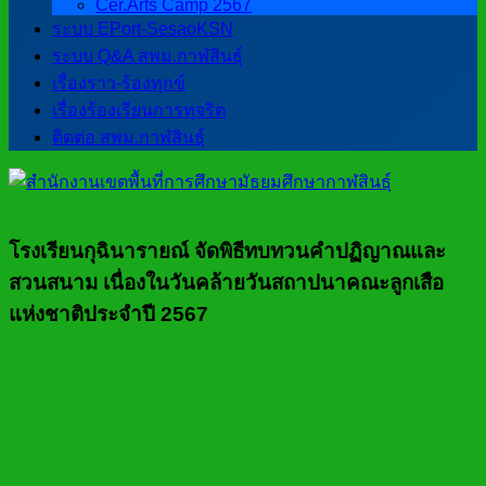
Cer.Arts Camp 2567
ระบบ EPort-SesaoKSN
ระบบ Q&A สพม.กาฬสินธุ์
เรื่องราว-ร้องทุกข์
เรื่องร้องเรียนการทุจริต
ติดต่อ สพม.กาฬสินธุ์
โรงเรียนกุฉินารายณ์ จัดพิธีทบทวนคำปฏิญาณและ
สวนสนาม เนื่องในวันคล้ายวันสถาปนาคณะลูกเสือ
แห่งชาติประจำปี 2567