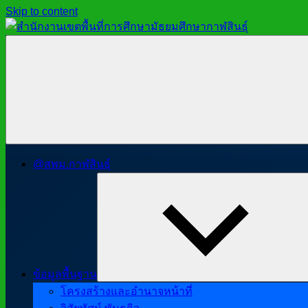
Skip to content
สำนักงาน
สพม.กาฬสินธุ์,
เขต
สำนักงาน
พื้นที่
เขต
การ
พื้นที่
ศึกษา
การ
มัธยมศึกษา
ศึกษา
กาฬสินธุ์
มัธยมศึกษา
@สพม.กาฬสินธุ์
กาฬสินธุ์
ข้อมูลพื้นฐาน
โครงสร้างและอำนาจหน้าที่