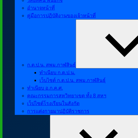
วิสัยทัศน์ พันธกิจ
อำนาจหน้าที่
คู่มือการปฏิบัติงานของเจ้าหน้าที่
ก.ต.ป.น. สพม.กาฬสินธุ์
ทำเนียบ ก.ต.ป.น.
เว็บไซต์ ก.ต.ป.น. สพม.กาฬสินธุ์
ทำเนียบ อ.ก.ค.ศ.
คณะกรรมการสหวิทยาเขต ทั้ง 8 สหฯ
เว็ปไซต์โรงเรียนในสังกัด
การแต่งกายมาปฏิบัติราชการ