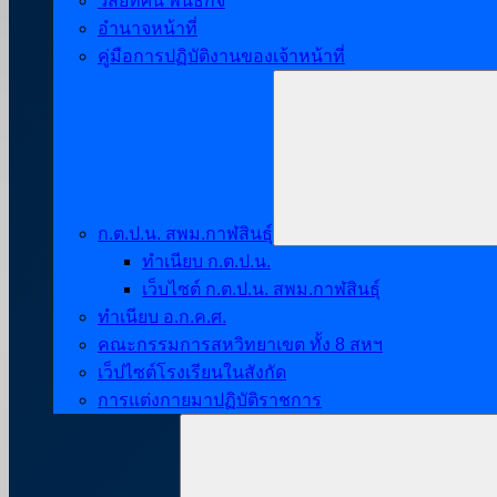
วิสัยทัศน์ พันธกิจ
อำนาจหน้าที่
คู่มือการปฏิบัติงานของเจ้าหน้าที่
ก.ต.ป.น. สพม.กาฬสินธุ์
ทำเนียบ ก.ต.ป.น.
เว็บไซต์ ก.ต.ป.น. สพม.กาฬสินธุ์
ทำเนียบ อ.ก.ค.ศ.
คณะกรรมการสหวิทยาเขต ทั้ง 8 สหฯ
เว็ปไซต์โรงเรียนในสังกัด
การแต่งกายมาปฏิบัติราชการ