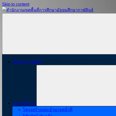
Skip to content
สำนักงาน
สพม.กาฬสินธุ์,
เขต
สำนักงาน
พื้นที่
เขต
การ
พื้นที่
ศึกษา
การ
มัธยมศึกษา
ศึกษา
กาฬสินธุ์
มัธยมศึกษา
@สพม.กาฬสินธุ์
กาฬสินธุ์
ข้อมูลพื้นฐาน
โครงสร้างและอำนาจหน้าที่