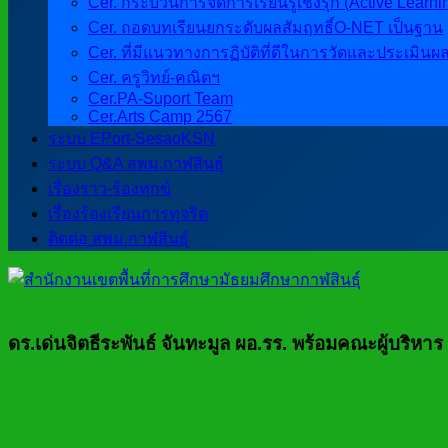
Cer. กระบวนการจัดการเรียนรู้เชิงรุก (Active Learni
Cer. ถอดบทเรียนยกระดับผลสัมฤทธิ์O-NET เป็นฐาน
Cer. ที่มีแนวทางการฏิบัติที่ดีในการวัดและประเมินผ
Cer. ครูวิทย์-คณิตฯ
Cer.PA-Suport Team
Cer.Arts Camp 2567
ระบบ EPort-SesaoKSN
ระบบ Q&A สพม.กาฬสินธุ์
เรื่องราว-ร้องทุกข์
เรื่องร้องเรียนการทุจริต
ติดต่อ สพม.กาฬสินธุ์
ดร.เด่นจิตธีระพันธ์ จันทะมูล ผอ.รร. พร้อมคณะผู้บริห