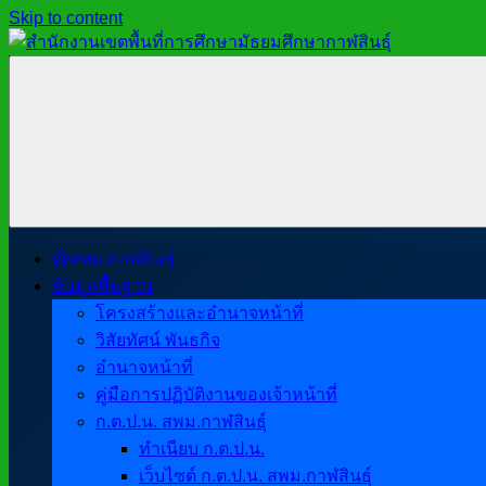
Skip to content
สำนักงาน
สพม.กาฬสินธุ์,
เขต
สำนักงาน
พื้นที่
เขต
การ
พื้นที่
ศึกษา
การ
มัธยมศึกษา
ศึกษา
กาฬสินธุ์
มัธยมศึกษา
@สพม.กาฬสินธุ์
กาฬสินธุ์
ข้อมูลพื้นฐาน
โครงสร้างและอำนาจหน้าที่
วิสัยทัศน์ พันธกิจ
อำนาจหน้าที่
คู่มือการปฏิบัติงานของเจ้าหน้าที่
ก.ต.ป.น. สพม.กาฬสินธุ์
ทำเนียบ ก.ต.ป.น.
เว็บไซต์ ก.ต.ป.น. สพม.กาฬสินธุ์