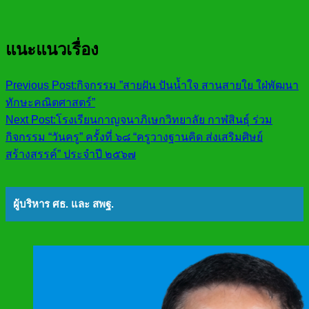
แนะแนวเรื่อง
Previous Post:
กิจกรรม ”สายฝัน ปันน้ำใจ สานสายใย ใฝ่พัฒนา
ทักษะคณิตศาสตร์”
Next Post:
โรงเรียนกาญจนาภิเษกวิทยาลัย กาฬสินธุ์ ร่วม
กิจกรรม “วันครู” ครั้งที่ ๖๘ “ครูวางฐานคิด ส่งเสริมศิษย์
สร้างสรรค์” ประจำปี ๒๕๖๗
ผู้บริหาร ศธ. และ สพฐ.