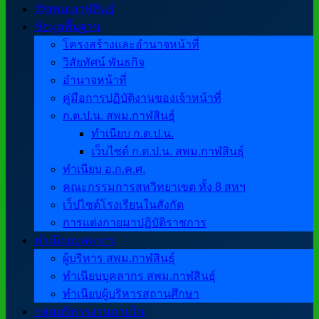
@สพม.กาฬสินธุ์
ข้อมูลพื้นฐาน
โครงสร้างและอำนาจหน้าที่
วิสัยทัศน์ พันธกิจ
อำนาจหน้าที่
คู่มือการปฏิบัติงานของเจ้าหน้าที่
ก.ต.ป.น. สพม.กาฬสินธุ์
ทำเนียบ ก.ต.ป.น.
เว็บไซต์ ก.ต.ป.น. สพม.กาฬสินธุ์
ทำเนียบ อ.ก.ค.ศ.
คณะกรรมการสหวิทยาเขต ทั้ง 8 สหฯ
เว็ปไซต์โรงเรียนในสังกัด
การแต่งกายมาปฏิบัติราชการ
ทำเนียบบุคลากร
ผู้บริหาร สพม.กาฬสินธุ์
ทำเนียบบุคลากร สพม.กาฬสินธุ์
ทำเนียบผู้บริหารสถานศึกษา
กลุ่มบริหารงานภายใน