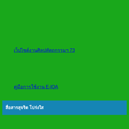
เว็ปไซต์งานศิลปหัตถกรรมฯ 73
คู่มือการใช้งาน E-IQA
สื่อสารสุจริต โปร่งใส