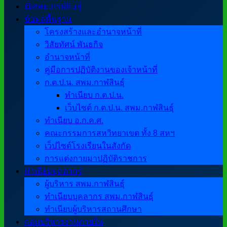
@สพม.กาฬสินธุ์
ข้อมูลพื้นฐาน
โครงสร้างและอำนาจหน้าที่
วิสัยทัศน์ พันธกิจ
อำนาจหน้าที่
คู่มือการปฏิบัติงานของเจ้าหน้าที่
ก.ต.ป.น. สพม.กาฬสินธุ์
ทำเนียบ ก.ต.ป.น.
เว็บไซต์ ก.ต.ป.น. สพม.กาฬสินธุ์
ทำเนียบ อ.ก.ค.ศ.
คณะกรรมการสหวิทยาเขต ทั้ง 8 สหฯ
เว็ปไซต์โรงเรียนในสังกัด
การแต่งกายมาปฏิบัติราชการ
ทำเนียบบุคลากร
ผู้บริหาร สพม.กาฬสินธุ์
ทำเนียบบุคลากร สพม.กาฬสินธุ์
ทำเนียบผู้บริหารสถานศึกษา
กลุ่มบริหารงานภายใน