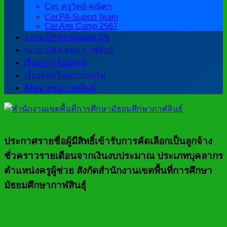
Cer. ครูวิทย์-คณิตฯ
Cer.PA-Suport Team
Cer.Arts Camp 2567
ระบบ EPort-SesaoKSN
ระบบ Q&A สพม.กาฬสินธุ์
เรื่องราว-ร้องทุกข์
เรื่องร้องเรียนการทุจริต
ติดต่อ สพม.กาฬสินธุ์
ประกาศรายชื่อผู้มีสิทธิ์เข้ารับการคัดเลือกเป็นลูกจ้าง
ชั่วคราวรายเดือนจากเงินงบประมาณ ประเภทบุคลากร
ตำแหน่งครูผู้ช่วย สังกัดสำนักงานเขตพื้นที่การศึกษา
มัธยมศึกษากาฬสินธุ์