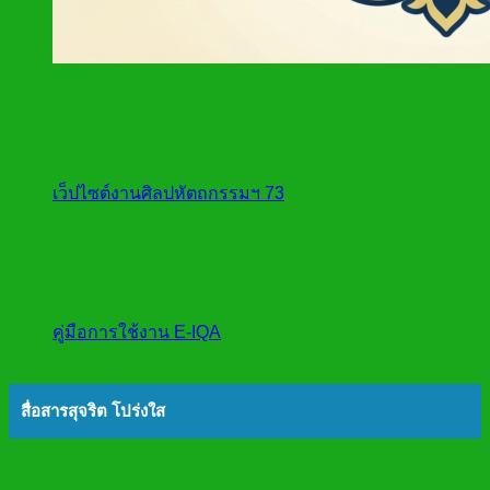
เว็ปไซต์งานศิลปหัตถกรรมฯ 73
คู่มือการใช้งาน E-IQA
สื่อสารสุจริต โปร่งใส