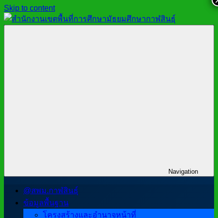
Skip to content
สำนักงาน
สพม.กาฬสินธุ์,
เขต
สำนักงาน
พื้นที่
เขต
การ
พื้นที่
ศึกษา
การ
มัธยมศึกษา
ศึกษา
กาฬสินธุ์
มัธยมศึกษา
กาฬสินธุ์
Navigation
@สพม.กาฬสินธุ์
ข้อมูลพื้นฐาน
โครงสร้างและอำนาจหน้าที่