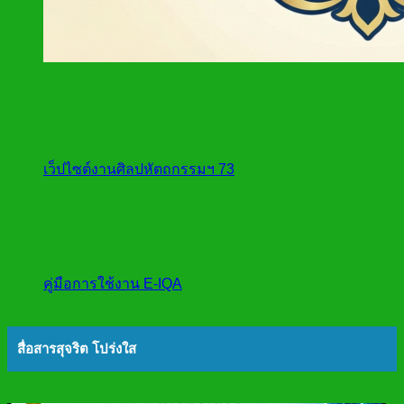
เว็ปไซต์งานศิลปหัตถกรรมฯ 73
คู่มือการใช้งาน E-IQA
สื่อสารสุจริต โปร่งใส