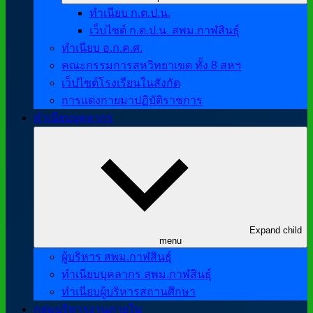
ทำเนียบ ก.ต.ป.น.
เว็บไซต์ ก.ต.ป.น. สพม.กาฬสินธุ์
ทำเนียบ อ.ก.ค.ศ.
คณะกรรมการสหวิทยาเขต ทั้ง 8 สหฯ
เว็ปไซต์โรงเรียนในสังกัด
การแต่งกายมาปฏิบัติราชการ
ทำเนียบบุคลากร
Expand child
menu
ผู้บริหาร สพม.กาฬสินธุ์
ทำเนียบบุคลากร สพม.กาฬสินธุ์
ทำเนียบผู้บริหารสถานศึกษา
กลุ่มบริหารงานภายใน