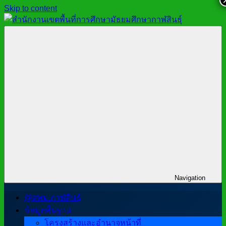
Skip to content
สำนักงาน
สพม.กาฬสินธุ์,
เขต
สำนักงาน
พื้นที่
เขต
การ
พื้นที่
ศึกษา
การ
มัธยมศึกษา
ศึกษา
กาฬสินธุ์
มัธยมศึกษา
กาฬสินธุ์
Navigation
@สพม.กาฬสินธุ์
ข้อมูลพื้นฐาน
โครงสร้างและอำนาจหน้าที่