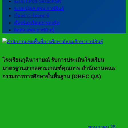
ระบบ EPort-SesaoKSN
ระบบ Q&A สพม.กาฬสินธุ์
เรื่องราว-ร้องทุกข์
เรื่องร้องเรียนการทุจริต
ติดต่อ สพม.กาฬสินธุ์
โรงเรียนกุฉินารายณ์ รับการประเมินโรงเรียน
มาตรฐานสากลตามเกณฑ์คุณภาพ สำนักงานคณะ
กรรมการการศึกษาขั้นพื้นฐาน (OBEC QA)
พฤษภาคม 28,