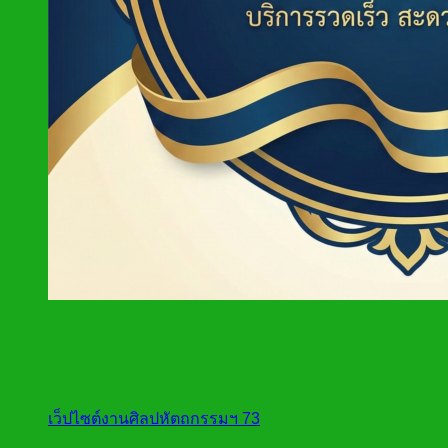
เว็ปไซต์งานศิลปหัตถกรรมฯ 73