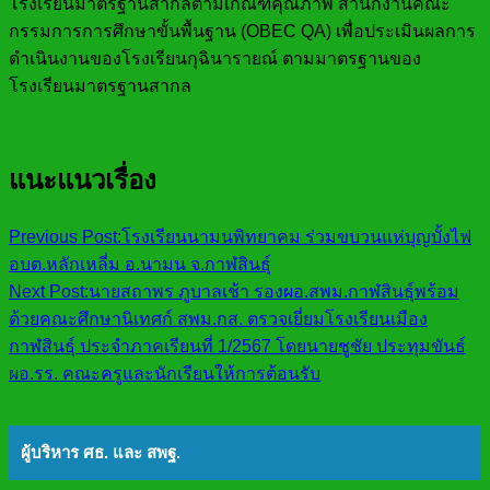
โรงเรียนมาตรฐานสากลตามเกณฑ์คุณภาพ สำนักงานคณะ
กรรมการการศึกษาขั้นพื้นฐาน (OBEC QA) เพื่อประเมินผลการ
ดำเนินงานของโรงเรียนกุฉินารายณ์ ตามมาตรฐานของ
โรงเรียนมาตรฐานสากล
แนะแนวเรื่อง
Previous Post:
โรงเรียนนามนพิทยาคม ร่วมขบวนแห่บุญบั้งไฟ
อบต.หลักเหลี่ม อ.นามน จ.กาฬสินธุ์
Next Post:
นายสถาพร ภูบาลเช้า รองผอ.สพม.กาฬสินธุ์พร้อม
ด้วยคณะศึกษานิเทศก์ สพม.กส. ตรวจเยี่ยมโรงเรียนเมือง
กาฬสินธุ์ ประจำภาคเรียนที่ 1/2567 โดยนายชูชัย ประทุมขันธ์
ผอ.รร. คณะครูและนักเรียนให้การต้อนรับ
ผู้บริหาร ศธ. และ สพฐ.