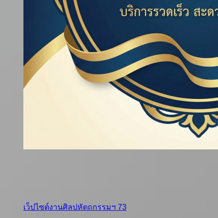
เว็ปไซต์งานศิลปหัตถกรรมฯ 73