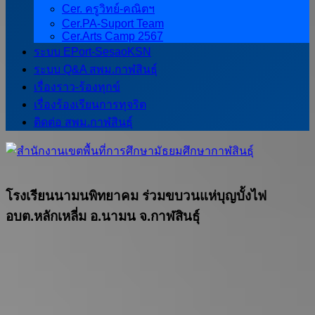
Cer. ครูวิทย์-คณิตฯ
Cer.PA-Suport Team
Cer.Arts Camp 2567
ระบบ EPort-SesaoKSN
ระบบ Q&A สพม.กาฬสินธุ์
เรื่องราว-ร้องทุกข์
เรื่องร้องเรียนการทุจริต
ติดต่อ สพม.กาฬสินธุ์
โรงเรียนนามนพิทยาคม ร่วมขบวนแห่บุญบั้งไฟ
อบต.หลักเหลี่ม อ.นามน จ.กาฬสินธุ์