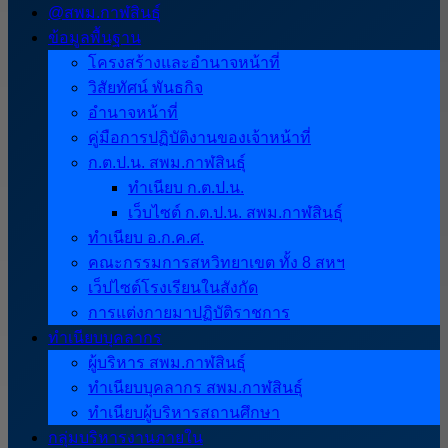
@สพม.กาฬสินธุ์
ข้อมูลพื้นฐาน
โครงสร้างและอำนาจหน้าที่
วิสัยทัศน์ พันธกิจ
อำนาจหน้าที่
คู่มือการปฏิบัติงานของเจ้าหน้าที่
ก.ต.ป.น. สพม.กาฬสินธุ์
ทำเนียบ ก.ต.ป.น.
เว็บไซต์ ก.ต.ป.น. สพม.กาฬสินธุ์
ทำเนียบ อ.ก.ค.ศ.
คณะกรรมการสหวิทยาเขต ทั้ง 8 สหฯ
เว็ปไซต์โรงเรียนในสังกัด
การแต่งกายมาปฏิบัติราชการ
ทำเนียบบุคลากร
ผู้บริหาร สพม.กาฬสินธุ์
ทำเนียบบุคลากร สพม.กาฬสินธุ์
ทำเนียบผู้บริหารสถานศึกษา
กลุ่มบริหารงานภายใน