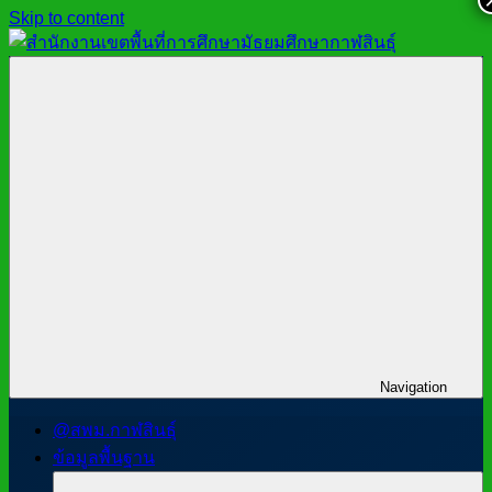
Skip to content
สำนักงาน
สพม.กาฬสินธุ์,
เขต
สำนักงาน
พื้นที่
เขต
การ
พื้นที่
ศึกษา
การ
มัธยมศึกษา
ศึกษา
กาฬสินธุ์
มัธยมศึกษา
กาฬสินธุ์
Navigation
@สพม.กาฬสินธุ์
ข้อมูลพื้นฐาน