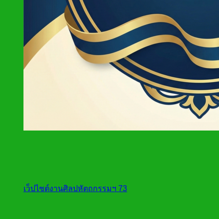
เว็ปไซต์งานศิลปหัตถกรรมฯ 73