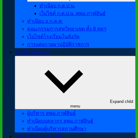
ทำเนียบ ก.ต.ป.น.
เว็บไซต์ ก.ต.ป.น. สพม.กาฬสินธุ์
ทำเนียบ อ.ก.ค.ศ.
คณะกรรมการสหวิทยาเขต ทั้ง 8 สหฯ
เว็ปไซต์โรงเรียนในสังกัด
การแต่งกายมาปฏิบัติราชการ
ทำเนียบบุคลากร
Expand child
menu
ผู้บริหาร สพม.กาฬสินธุ์
ทำเนียบบุคลากร สพม.กาฬสินธุ์
ทำเนียบผู้บริหารสถานศึกษา
กลุ่มบริหารงานภายใน