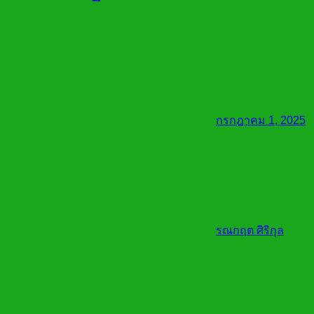
กรกฎาคม 1, 2025
รณกฤต ศิริกุล