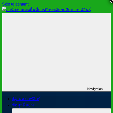
Skip to content
สำนักงาน
สพม.กาฬสินธุ์,
เขต
สำนักงาน
พื้นที่
เขต
การ
พื้นที่
ศึกษา
การ
มัธยมศึกษา
ศึกษา
กาฬสินธุ์
มัธยมศึกษา
กาฬสินธุ์
Navigation
@สพม.กาฬสินธุ์
ข้อมูลพื้นฐาน