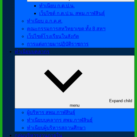
ทำเนียบ ก.ต.ป.น.
เว็บไซต์ ก.ต.ป.น. สพม.กาฬสินธุ์
ทำเนียบ อ.ก.ค.ศ.
คณะกรรมการสหวิทยาเขต ทั้ง 8 สหฯ
เว็ปไซต์โรงเรียนในสังกัด
การแต่งกายมาปฏิบัติราชการ
ทำเนียบบุคลากร
Expand child
menu
ผู้บริหาร สพม.กาฬสินธุ์
ทำเนียบบุคลากร สพม.กาฬสินธุ์
ทำเนียบผู้บริหารสถานศึกษา
กลุ่มบริหารงานภายใน