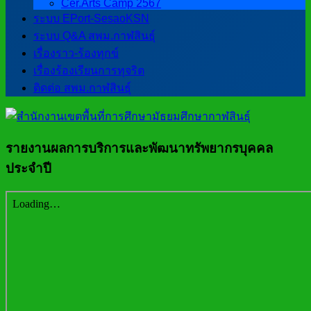
Cer.Arts Camp 2567
ระบบ EPort-SesaoKSN
ระบบ Q&A สพม.กาฬสินธุ์
เรื่องราว-ร้องทุกข์
เรื่องร้องเรียนการทุจริต
ติดต่อ สพม.กาฬสินธุ์
รายงานผลการบริการและพัฒนาทรัพยากรบุคคล
ประจำปี