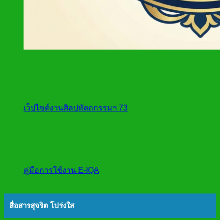
เว็ปไซต์งานศิลปหัตถกรรมฯ 73
คู่มือการใช้งาน E-IQA
สื่อสารสุจริต โปร่งใส