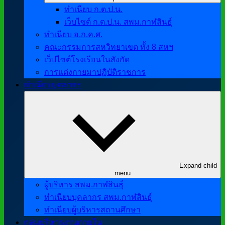
ทำเนียบ ก.ต.ป.น.
เว็บไซต์ ก.ต.ป.น. สพม.กาฬสินธุ์
ทำเนียบ อ.ก.ค.ศ.
คณะกรรมการสหวิทยาเขต ทั้ง 8 สหฯ
เว็ปไซต์โรงเรียนในสังกัด
การแต่งกายมาปฏิบัติราชการ
ทำเนียบบุคลากร
Expand child
menu
ผู้บริหาร สพม.กาฬสินธุ์
ทำเนียบบุคลากร สพม.กาฬสินธุ์
ทำเนียบผู้บริหารสถานศึกษา
กลุ่มบริหารงานภายใน