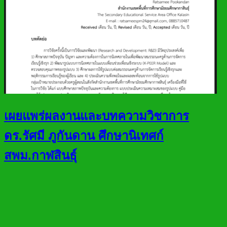
เผยแพร่ผลงานและบทความวิชาการ
ดร.รัศมี ภูกันดาน ศึกษานิเทศก์
สพม.กาฬสินธุ์