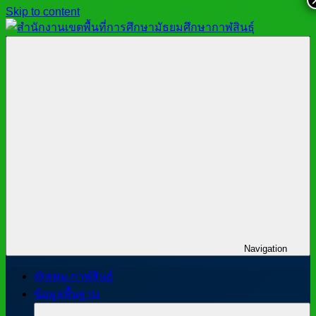
Skip to content
สำนักงาน
สพม.กาฬสินธุ์,
เขต
สำนักงาน
พื้นที่
เขต
การ
พื้นที่
ศึกษา
การ
มัธยมศึกษา
ศึกษา
กาฬสินธุ์
มัธยมศึกษา
กาฬสินธุ์
Navigation
@สพม.กาฬสินธุ์
ข้อมูลพื้นฐาน