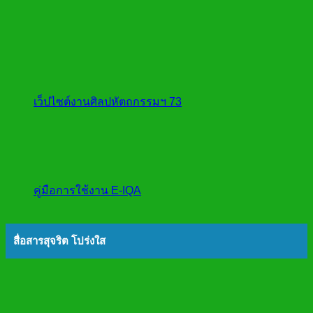
เว็ปไซต์งานศิลปหัตถกรรมฯ 73
คู่มือการใช้งาน E-IQA
สื่อสารสุจริต โปร่งใส