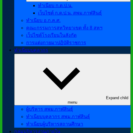
ทำเนียบ ก.ต.ป.น.
เว็บไซต์ ก.ต.ป.น. สพม.กาฬสินธุ์
ทำเนียบ อ.ก.ค.ศ.
คณะกรรมการสหวิทยาเขต ทั้ง 8 สหฯ
เว็ปไซต์โรงเรียนในสังกัด
การแต่งกายมาปฏิบัติราชการ
ทำเนียบบุคลากร
Expand child
menu
ผู้บริหาร สพม.กาฬสินธุ์
ทำเนียบบุคลากร สพม.กาฬสินธุ์
ทำเนียบผู้บริหารสถานศึกษา
กลุ่มบริหารงานภายใน