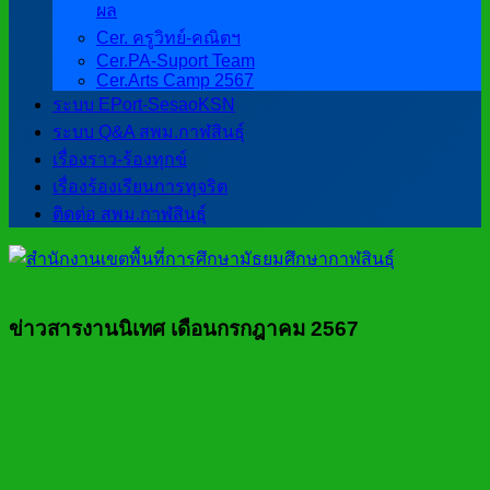
ผล
Cer. ครูวิทย์-คณิตฯ
Cer.PA-Suport Team
Cer.Arts Camp 2567
ระบบ EPort-SesaoKSN
ระบบ Q&A สพม.กาฬสินธุ์
เรื่องราว-ร้องทุกข์
เรื่องร้องเรียนการทุจริต
ติดต่อ สพม.กาฬสินธุ์
ข่าวสารงานนิเทศ เดือนกรกฎาคม 2567