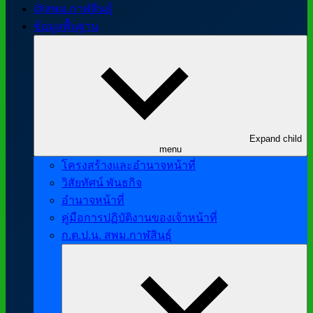
@สพม.กาฬสินธุ์
ข้อมูลพื้นฐาน
Expand child
menu
โครงสร้างและอำนาจหน้าที่
วิสัยทัศน์ พันธกิจ
อำนาจหน้าที่
คู่มือการปฏิบัติงานของเจ้าหน้าที่
ก.ต.ป.น. สพม.กาฬสินธุ์