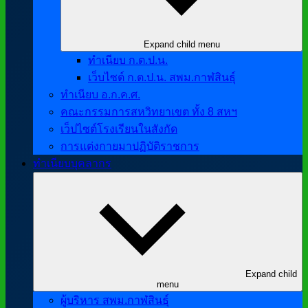
Expand child menu
ทำเนียบ ก.ต.ป.น.
เว็บไซต์ ก.ต.ป.น. สพม.กาฬสินธุ์
ทำเนียบ อ.ก.ค.ศ.
คณะกรรมการสหวิทยาเขต ทั้ง 8 สหฯ
เว็ปไซต์โรงเรียนในสังกัด
การแต่งกายมาปฏิบัติราชการ
ทำเนียบบุคลากร
Expand child
menu
ผู้บริหาร สพม.กาฬสินธุ์