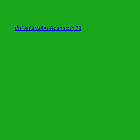
เว็ปไซต์งานศิลปหัตถกรรมฯ 73