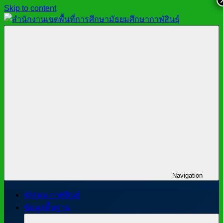
Skip to content
สำนักงาน
สพม.กาฬสินธุ์,
เขต
สำนักงาน
พื้นที่
เขต
การ
พื้นที่
ศึกษา
การ
มัธยมศึกษา
ศึกษา
กาฬสินธุ์
มัธยมศึกษา
กาฬสินธุ์
Navigation
@สพม.กาฬสินธุ์
ข้อมูลพื้นฐาน