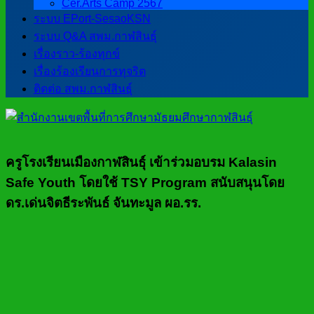
Cer.Arts Camp 2567
ระบบ EPort-SesaoKSN
ระบบ Q&A สพม.กาฬสินธุ์
เรื่องราว-ร้องทุกข์
เรื่องร้องเรียนการทุจริต
ติดต่อ สพม.กาฬสินธุ์
ครูโรงเรียนเมืองกาฬสินธุ์ เข้าร่วมอบรม Kalasin
Safe Youth โดยใช้ TSY Program สนับสนุนโดย
ดร.เด่นจิตธีระพันธ์ จันทะมูล ผอ.รร.