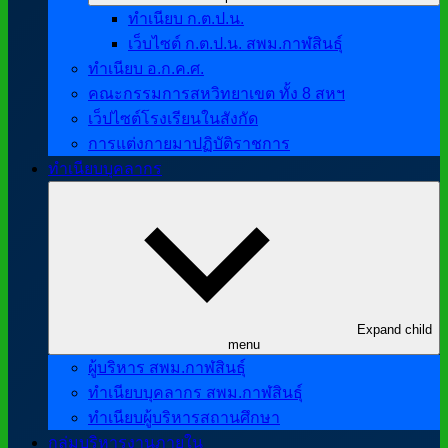
ทำเนียบ ก.ต.ป.น.
เว็บไซต์ ก.ต.ป.น. สพม.กาฬสินธุ์
ทำเนียบ อ.ก.ค.ศ.
คณะกรรมการสหวิทยาเขต ทั้ง 8 สหฯ
เว็ปไซต์โรงเรียนในสังกัด
การแต่งกายมาปฏิบัติราชการ
ทำเนียบบุคลากร
Expand child
menu
ผู้บริหาร สพม.กาฬสินธุ์
ทำเนียบบุคลากร สพม.กาฬสินธุ์
ทำเนียบผู้บริหารสถานศึกษา
กลุ่มบริหารงานภายใน