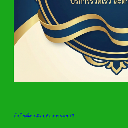
เว็ปไซต์งานศิลปหัตถกรรมฯ 73