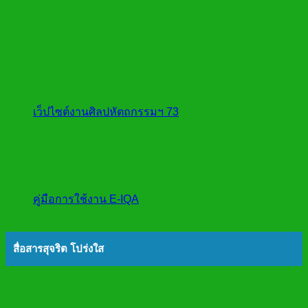
เว็ปไซต์งานศิลปหัตถกรรมฯ 73
คู่มือการใช้งาน E-IQA
สื่อสารสุจริต โปร่งใส