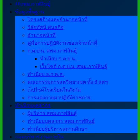
@สพม.กาฬสินธุ์
ข้อมูลพื้นฐาน
โครงสร้างและอำนาจหน้าที่
วิสัยทัศน์ พันธกิจ
อำนาจหน้าที่
คู่มือการปฏิบัติงานของเจ้าหน้าที่
ก.ต.ป.น. สพม.กาฬสินธุ์
ทำเนียบ ก.ต.ป.น.
เว็บไซต์ ก.ต.ป.น. สพม.กาฬสินธุ์
ทำเนียบ อ.ก.ค.ศ.
คณะกรรมการสหวิทยาเขต ทั้ง 8 สหฯ
เว็ปไซต์โรงเรียนในสังกัด
การแต่งกายมาปฏิบัติราชการ
ทำเนียบบุคลากร
ผู้บริหาร สพม.กาฬสินธุ์
ทำเนียบบุคลากร สพม.กาฬสินธุ์
ทำเนียบผู้บริหารสถานศึกษา
กลุ่มบริหารงานภายใน