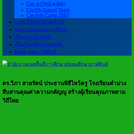
Cer. ครูวิทย์-คณิตฯ
Cer.PA-Suport Team
Cer.Arts Camp 2567
ระบบ EPort-SesaoKSN
ระบบ Q&A สพม.กาฬสินธุ์
เรื่องราว-ร้องทุกข์
เรื่องร้องเรียนการทุจริต
ติดต่อ สพม.กาฬสินธุ์
ดร.วิภา สายรัตน์ ประธานพิธีไหว้ครู โรงเรียนคำม่วง
สืบสานคุณค่าความกตัญญู สร้างผู้เรียนคุณภาพตาม
วิถีไทย