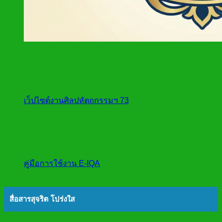
เว็ปไซต์งานศิลปหัตถกรรมฯ 73
คู่มือการใช้งาน E-IQA
สื่อสารสุจริต โปร่งใส