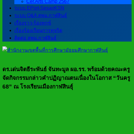
Cer.Arts Camp 2567
ระบบ EPort-SesaoKSN
ระบบ Q&A สพม.กาฬสินธุ์
เรื่องราว-ร้องทุกข์
เรื่องร้องเรียนการทุจริต
ติดต่อ สพม.กาฬสินธุ์
ดร.เด่นจิตธีระพันธ์ จันทะมูล ผอ.รร. พร้อมด้วยคณะครู
จัดกิจกรรมกล่าวคำปฏิญาณตนเนื่องในโอกาส “วันครู
68” ณ โรงเรียนเมืองกาฬสินธุ์