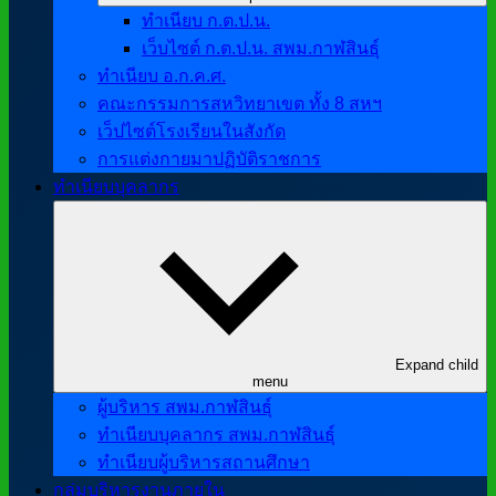
ทำเนียบ ก.ต.ป.น.
เว็บไซต์ ก.ต.ป.น. สพม.กาฬสินธุ์
ทำเนียบ อ.ก.ค.ศ.
คณะกรรมการสหวิทยาเขต ทั้ง 8 สหฯ
เว็ปไซต์โรงเรียนในสังกัด
การแต่งกายมาปฏิบัติราชการ
ทำเนียบบุคลากร
Expand child
menu
ผู้บริหาร สพม.กาฬสินธุ์
ทำเนียบบุคลากร สพม.กาฬสินธุ์
ทำเนียบผู้บริหารสถานศึกษา
กลุ่มบริหารงานภายใน