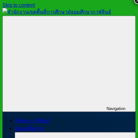
Skip to content
สำนักงาน
สพม.กาฬสินธุ์,
เขต
สำนักงาน
พื้นที่
เขต
การ
พื้นที่
ศึกษา
การ
มัธยมศึกษา
ศึกษา
กาฬสินธุ์
มัธยมศึกษา
กาฬสินธุ์
Navigation
@สพม.กาฬสินธุ์
ข้อมูลพื้นฐาน