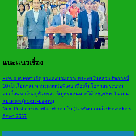
แนะแนวเรื่อง
Previous Post:
เชิญร่วมลงนามถวายพระพรในหลวง รัชกาลที่
10 เป็นโอกาสมหามงคลสมัยพิเศษ เนื่องในโอกาสพระบาม
สมเด็จพระเจ้าอยู่หัวทรงเจริญพระชนมายุได้ ๒๖,๔๖๗ วัน เป็น
สมมงคล (สะ-มะ-มง-คน)
Next Post:
การแข่งขันกีฬาภายใน (ไตรรัตนเกมส์) ประจำปีการ
ศึกษา 2567