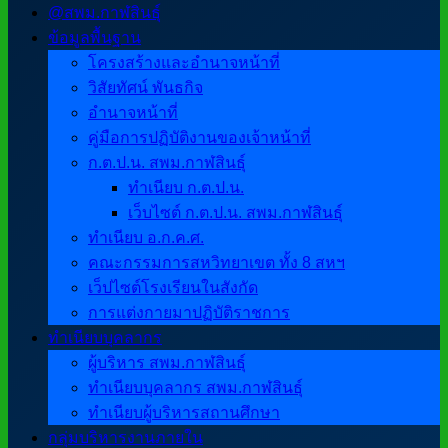
@สพม.กาฬสินธุ์
ข้อมูลพื้นฐาน
โครงสร้างและอำนาจหน้าที่
วิสัยทัศน์ พันธกิจ
อำนาจหน้าที่
คู่มือการปฏิบัติงานของเจ้าหน้าที่
ก.ต.ป.น. สพม.กาฬสินธุ์
ทำเนียบ ก.ต.ป.น.
เว็บไซต์ ก.ต.ป.น. สพม.กาฬสินธุ์
ทำเนียบ อ.ก.ค.ศ.
คณะกรรมการสหวิทยาเขต ทั้ง 8 สหฯ
เว็ปไซต์โรงเรียนในสังกัด
การแต่งกายมาปฏิบัติราชการ
ทำเนียบบุคลากร
ผู้บริหาร สพม.กาฬสินธุ์
ทำเนียบบุคลากร สพม.กาฬสินธุ์
ทำเนียบผู้บริหารสถานศึกษา
กลุ่มบริหารงานภายใน