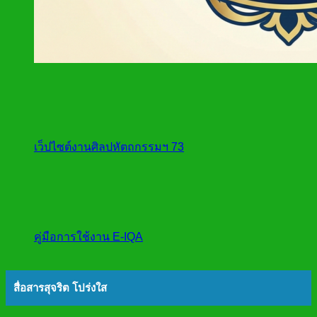
เว็ปไซต์งานศิลปหัตถกรรมฯ 73
คู่มือการใช้งาน E-IQA
สื่อสารสุจริต โปร่งใส