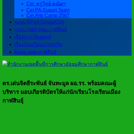
Cer. ครูวิทย์-คณิตฯ
Cer.PA-Suport Team
Cer.Arts Camp 2567
ระบบ EPort-SesaoKSN
ระบบ Q&A สพม.กาฬสินธุ์
เรื่องราว-ร้องทุกข์
เรื่องร้องเรียนการทุจริต
ติดต่อ สพม.กาฬสินธุ์
ดร.เด่นจิตธีระพันธ์ จันทะมูล ผอ.รร. พร้อมคณะผู้
บริหาร มอบเกียรติบัตรให้แก่นักเรียนโรงเรียนเมือง
กาฬสินธุ์