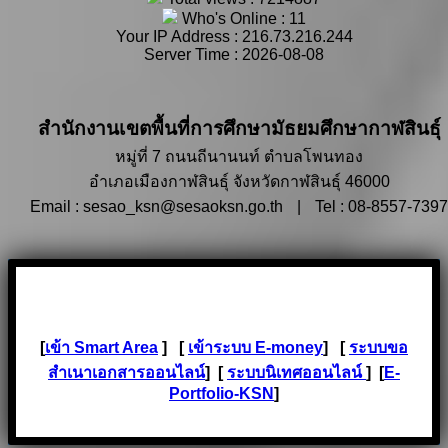
Who's Online : 11
Your IP Address : 216.73.216.244
Server Time : 2026-08-08
สำนักงานเขตพื้นที่การศึกษามัธยมศึกษากาฬสินธุ์
หมู่ที่ 7 ถนนถีนานนท์ ตำบลโพนทอง
อำเภอเมืองกาฬสินธุ์ จังหวัดกาฬสินธุ์ 46000
Email : sesao_ksn@sesaoksn.go.th
|
Tel : 08-8557-7397
[
เข้า Smart Area
] [
เข้าระบบ E-money
] [
ระบบขอ
สำเนาเอกสารออนไลน์
] [
ระบบนิเทศออนไลน์
] [
E-
Portfolio-KSN
]