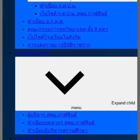
ทำเนียบ ก.ต.ป.น.
เว็บไซต์ ก.ต.ป.น. สพม.กาฬสินธุ์
ทำเนียบ อ.ก.ค.ศ.
คณะกรรมการสหวิทยาเขต ทั้ง 8 สหฯ
เว็ปไซต์โรงเรียนในสังกัด
การแต่งกายมาปฏิบัติราชการ
ทำเนียบบุคลากร
Expand child
menu
ผู้บริหาร สพม.กาฬสินธุ์
ทำเนียบบุคลากร สพม.กาฬสินธุ์
ทำเนียบผู้บริหารสถานศึกษา
กลุ่มบริหารงานภายใน