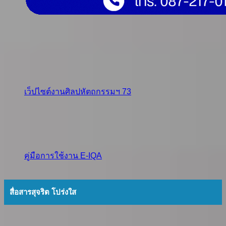
เว็ปไซต์งานศิลปหัตถกรรมฯ 73
คู่มือการใช้งาน E-IQA
สื่อสารสุจริต โปร่งใส