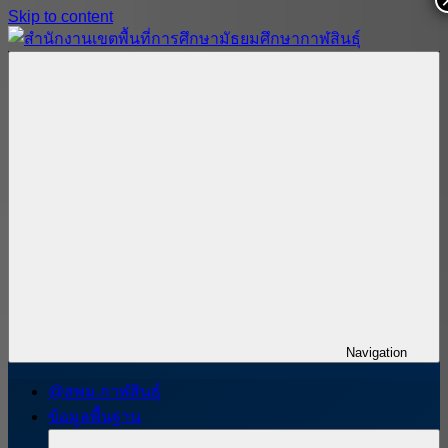
Skip to content
สำนักงาน
สพม.กาฬสินธุ์,
เขต
สำนักงาน
พื้นที่
เขต
การ
พื้นที่
ศึกษา
การ
มัธยมศึกษา
ศึกษา
กาฬสินธุ์
มัธยมศึกษา
กาฬสินธุ์
Navigation
@สพม.กาฬสินธุ์
ข้อมูลพื้นฐาน