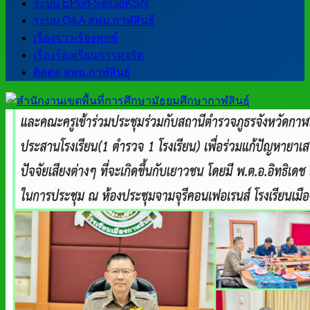
ระบบ EPort-SesaoKSN
ระบบ Q&A สพม.กาฬสินธุ์
เรื่องราว-ร้องทุกข์
เรื่องร้องเรียนการทุจริต
ติดต่อ สพม.กาฬสินธุ์