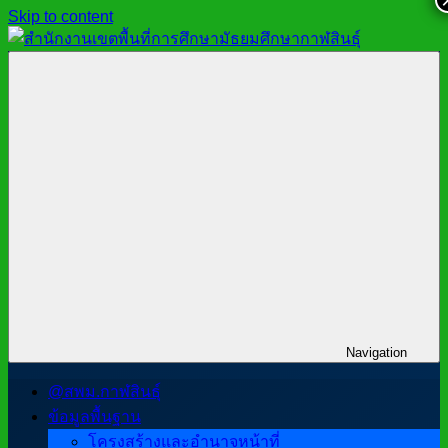
Skip to content
สำนักงาน
สพม.กาฬสินธุ์,
เขต
สำนักงาน
พื้นที่
เขต
การ
พื้นที่
ศึกษา
การ
มัธยมศึกษา
ศึกษา
กาฬสินธุ์
มัธยมศึกษา
กาฬสินธุ์
Navigation
@สพม.กาฬสินธุ์
ข้อมูลพื้นฐาน
โครงสร้างและอำนาจหน้าที่