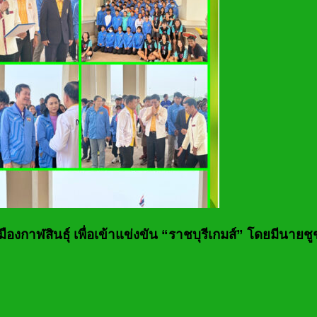
มืองกาฬสินธุ์ เพื่อเข้าแข่งขัน “ราชบุรีเกมส์” โดยมีนายช