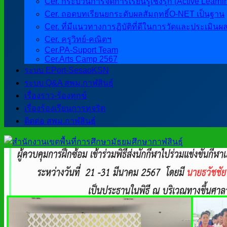
Cer. กระบวนการจัดการเรียนรู้เชิงรุก (Active Learni
Cer. ถอดบทเรียนยกระดับผลสัมฤทธิ์O-NET เป็นฐาน
Cer. ที่มีแนวทางการฏิบัติที่ดีในการวัดและประเมินผ
Cer. ครูวิทย์-คณิตฯ
Cer.PA-Suport Team
Cer.Arts Camp 2567
ระบบ EPort-SesaoKSN
ระบบ Q&A สพม.กาฬสินธุ์
เรื่องราว-ร้องทุกข์
เรื่องร้องเรียนการทุจริต
ติดต่อ สพม.กาฬสินธุ์