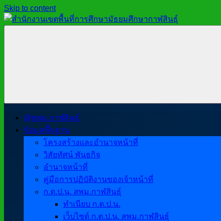
Skip to content
สำนักงาน
สพม.กาฬสินธุ์,
เขต
สำนักงาน
พื้นที่
เขต
การ
พื้นที่
ศึกษา
การ
มัธยมศึกษา
ศึกษา
กาฬสินธุ์
มัธยมศึกษา
@สพม.กาฬสินธุ์
กาฬสินธุ์
ข้อมูลพื้นฐาน
โครงสร้างและอำนาจหน้าที่
วิสัยทัศน์ พันธกิจ
อำนาจหน้าที่
คู่มือการปฏิบัติงานของเจ้าหน้าที่
ก.ต.ป.น. สพม.กาฬสินธุ์
ทำเนียบ ก.ต.ป.น.
เว็บไซต์ ก.ต.ป.น. สพม.กาฬสินธุ์