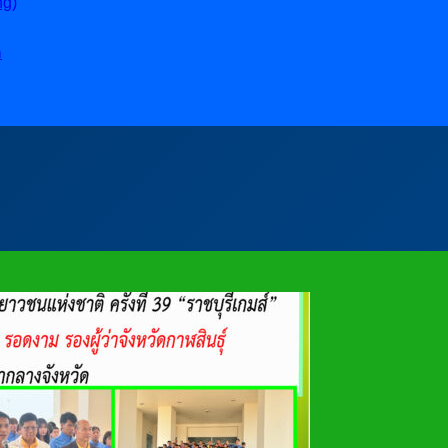
ng)
ล