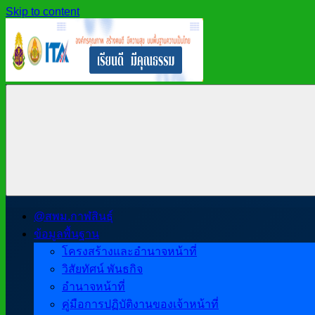
Skip to content
สำนักงาน
สพม.กาฬสินธุ์,
เขต
สำนักงาน
พื้นที่
เขต
การ
พื้นที่
ศึกษา
การ
มัธยมศึกษา
ศึกษา
กาฬสินธุ์
มัธยมศึกษา
@สพม.กาฬสินธุ์
กาฬสินธุ์
ข้อมูลพื้นฐาน
โครงสร้างและอำนาจหน้าที่
วิสัยทัศน์ พันธกิจ
อำนาจหน้าที่
คู่มือการปฏิบัติงานของเจ้าหน้าที่