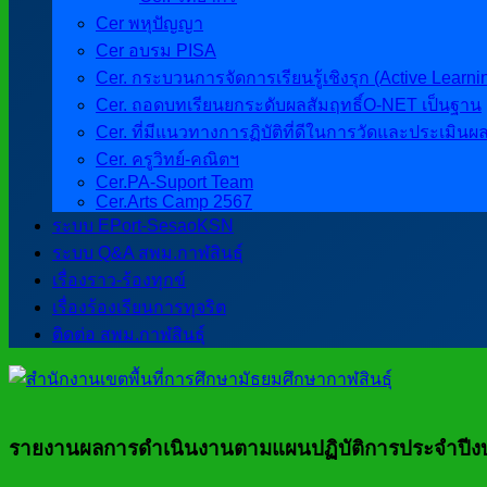
Cer พหุปัญญา
Cer อบรม PISA
Cer. กระบวนการจัดการเรียนรู้เชิงรุก (Active Learni
Cer. ถอดบทเรียนยกระดับผลสัมฤทธิ์O-NET เป็นฐาน
Cer. ที่มีแนวทางการฏิบัติที่ดีในการวัดและประเมินผ
Cer. ครูวิทย์-คณิตฯ
Cer.PA-Suport Team
Cer.Arts Camp 2567
ระบบ EPort-SesaoKSN
ระบบ Q&A สพม.กาฬสินธุ์
เรื่องราว-ร้องทุกข์
เรื่องร้องเรียนการทุจริต
ติดต่อ สพม.กาฬสินธุ์
รายงานผลการดำเนินงานตามแผนปฏิบัติการประจำปีงบป