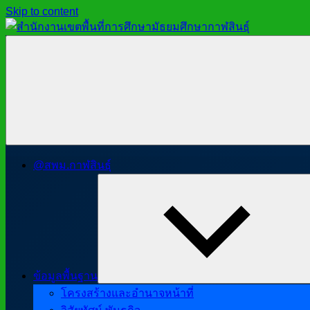
Skip to content
สำนักงาน
สพม.กาฬสินธุ์,
เขต
สำนักงาน
พื้นที่
เขต
การ
พื้นที่
ศึกษา
การ
มัธยมศึกษา
ศึกษา
กาฬสินธุ์
มัธยมศึกษา
@สพม.กาฬสินธุ์
กาฬสินธุ์
ข้อมูลพื้นฐาน
โครงสร้างและอำนาจหน้าที่