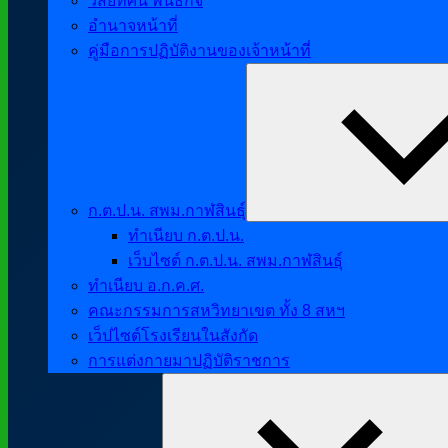
วิสัยทัศน์ พันธกิจ
อำนาจหน้าที่
คู่มือการปฏิบัติงานของเจ้าหน้าที่
ก.ต.ป.น. สพม.กาฬสินธุ์
ทำเนียบ ก.ต.ป.น.
เว็บไซต์ ก.ต.ป.น. สพม.กาฬสินธุ์
ทำเนียบ อ.ก.ค.ศ.
คณะกรรมการสหวิทยาเขต ทั้ง 8 สหฯ
เว็ปไซต์โรงเรียนในสังกัด
การแต่งกายมาปฏิบัติราชการ