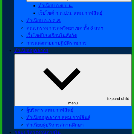
ทำเนียบ ก.ต.ป.น.
เว็บไซต์ ก.ต.ป.น. สพม.กาฬสินธุ์
ทำเนียบ อ.ก.ค.ศ.
คณะกรรมการสหวิทยาเขต ทั้ง 8 สหฯ
เว็ปไซต์โรงเรียนในสังกัด
การแต่งกายมาปฏิบัติราชการ
ทำเนียบบุคลากร
Expand child
menu
ผู้บริหาร สพม.กาฬสินธุ์
ทำเนียบบุคลากร สพม.กาฬสินธุ์
ทำเนียบผู้บริหารสถานศึกษา
กลุ่มบริหารงานภายใน