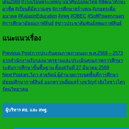
เด่น2569
#โรงเรียนพระเทพญาณวิศิษฏ์อุดมวิทย์
#พัฒนาทักษะ
อาชีพ
#เรียนดีมีความสุข
#การศึกษาสร้างคน
#เกษตรเพื่อ
อนาคต
#KalasinEducation
#สพฐ
#OBEC
#SoftPowerเกษตร
#การศึกษามัธยมกาฬสินธุ์
#ข่าวประชาสัมพันธ์สพมกาฬสินธุ์
แนะแนวเรื่อง
Previous Post:
การประกันคุณภาพภายนอก พ.ศ.2569 – 2573
จากสำนักงานรับรองมาตรฐานและประเมินคุณภาพการศึกษา
ระดับการศึกษาขั้นพื้นฐาน ตั้งแต่วันที่ 27 มีนาคม 2569
Next Post:
ดร.วิภา สายรัตน์ ผู้อำนวยการเขตพื้นที่การศึกษา
มัธยมศึกษากาฬสินธุ์ ออกตรวจเยี่ยมสร้างขวัญกำลังใจชาวไตร
รัตนวิทยาคม
ผู้บริหาร ศธ. และ สพฐ.