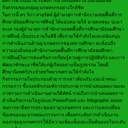
ผลการดำเนินงาน รับฟังการนำเสนอผลงาน และเยี่ยมชม
กิจกรรมของกลุ่มยุวเกษตรกรอย่างใกล้ชิด
ในการนี้ ดร.วิภา สายรัตน์ ผู้อำนวยการสำนักงานเขตพื้นที่การ
ศึกษามัธยมศึกษากาฬสินธุ์ ได้มอบหมายให้ นายคงชนะ ปะมา
คะเต รองผู้อำนวยการสำนักงานเขตพื้นที่การศึกษามัธยมศึกษา
กาฬสินธุ์ เป็นประธานในพิธี เพื่อร่วมให้กำลังใจและสนับสนุน
การดำเนินงานด้านยุวเกษตรกรของสถานศึกษา สะท้อนถึง
ความมุ่งมั่นของสำนักงานเขตพื้นที่การศึกษามัธยมศึกษา
กาฬสินธุ์ในการส่งเสริมการเรียนรู้ควบคู่การปฏิบัติจริง และการ
พัฒนาทักษะอาชีพให้แก่ผู้เรียนอย่างเป็นรูปธรรม โดยมี
ศึกษานิเทศก์ประจำสหวิทยาเขตร่วมให้กำลังใจ
กิจกรรมภายในประกอบด้วย การกล่าวต้อนรับ แนะนำคณะ
กรรมการ ชี้แจงหลักเกณฑ์การประกวด การนำเสนอผลงานและ
ภาพรวมการดำเนินงานผ่านวีดิทัศน์ รวมถึงการนำเสนอผลการ
ดำเนินกิจกรรมในรูปแบบ PowerPoint และ Infographic ตลอด
จนการสาธิตการประชุมสภายุวเกษตรกร และการแลกเปลี่ยน
ข้อเสนอแนะจากคณะกรรมการ เพื่อยกระดับการดำเนินงาน
ของกลุ่มยุวเกษตรกรให้มีความเข้มแข็งและเป็นต้นแบบในระดับ