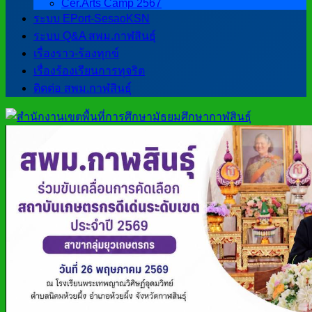
Cer.Arts Camp 2567
ระบบ EPort-SesaoKSN
ระบบ Q&A สพม.กาฬสินธุ์
เรื่องราว-ร้องทุกข์
เรื่องร้องเรียนการทุจริต
ติดต่อ สพม.กาฬสินธุ์