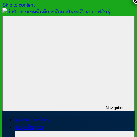
Skip to content
สำนักงาน
สพม.กาฬสินธุ์,
เขต
สำนักงาน
พื้นที่
เขต
การ
พื้นที่
ศึกษา
การ
มัธยมศึกษา
ศึกษา
กาฬสินธุ์
มัธยมศึกษา
กาฬสินธุ์
Navigation
@สพม.กาฬสินธุ์
ข้อมูลพื้นฐาน