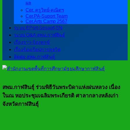
ผล
Cer. ครูวิทย์-คณิตฯ
Cer.PA-Suport Team
Cer.Arts Camp 2567
ระบบ EPort-SesaoKSN
ระบบ Q&A สพม.กาฬสินธุ์
เรื่องราว-ร้องทุกข์
เรื่องร้องเรียนการทุจริต
ติดต่อ สพม.กาฬสินธุ์
สพม.กาฬสินธุ์ ร่วมพิธีวันพระบิดาแห่งฝนหลวง เนื่อง
ในณ หอประชุมเฉลิมพระเกียรติ ศาลากลางหลังเก่า
จังหวัดกาฬสินธุ์