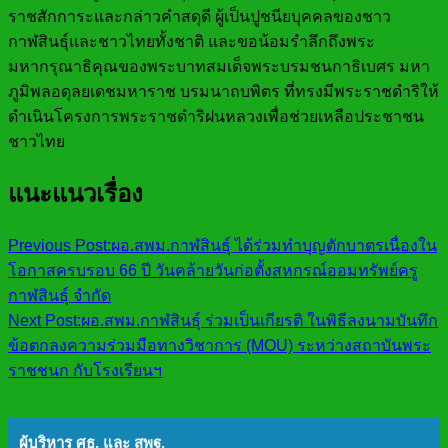
ราชสักการะและกล่าวคำสดุดี ผู้เป็นปูชนียบุคคลของชาว
กาฬสินธุ์และชาวไทยทั้งชาติ และขอน้อมรำลึกถึงพระ
มหากรุณาธิคุณของพระบาทสมเด็จพระบรมชนกาธิเบศร มหา
ภูมิพลอดุลยเดชมหาราช บรมนาถบพิตร ที่ทรงมีพระราชดำริให้
ดำเนินโครงการพระราชดำริฝนหลวงเพื่อช่วยเหลือประชาชน
ชาวไทย
แนะแนวเรื่อง
Previous Post:
ผอ.สพม.กาฬสินธุ์ ได้ร่วมทำบุญตักบาตรเนื่องใน
โอกาสครบรอบ 66 ปี วันคล้ายวันก่อตั้งสหกรณ์ออมทรัพย์ครู
กาฬสินธุ์ จำกัด
Next Post:
ผอ.สพม.กาฬสินธ์ุ ร่วมเป็นเกียรติ ในพิธีลงนามบันทึก
ข้อตกลงความร่วมมือทางวิชาการ (MOU) ระหว่างสถาบันพระ
ราชชนก กับโรงเรียนฯ
ผู้บริหาร ศธ. และ สพฐ.