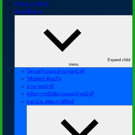
@สพม.กาฬสินธุ์
ข้อมูลพื้นฐาน
Expand child
menu
โครงสร้างและอำนาจหน้าที่
วิสัยทัศน์ พันธกิจ
อำนาจหน้าที่
คู่มือการปฏิบัติงานของเจ้าหน้าที่
ก.ต.ป.น. สพม.กาฬสินธุ์