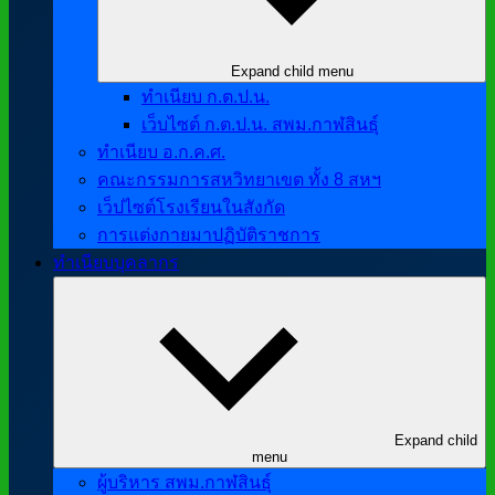
Expand child menu
ทำเนียบ ก.ต.ป.น.
เว็บไซต์ ก.ต.ป.น. สพม.กาฬสินธุ์
ทำเนียบ อ.ก.ค.ศ.
คณะกรรมการสหวิทยาเขต ทั้ง 8 สหฯ
เว็ปไซต์โรงเรียนในสังกัด
การแต่งกายมาปฏิบัติราชการ
ทำเนียบบุคลากร
Expand child
menu
ผู้บริหาร สพม.กาฬสินธุ์