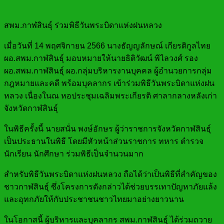
สพม.กาฬสินธุ์ ร่วมพิธีวันพระบิดาแห่งฝนหลวง
เมื่อวันที่ 14 พฤศจิกายน 2566 นางธัญญลักษณ์ เกียรติกูลไทย
ผอ.สพม.กาฬสินธุ์ มอบหมายให้นายธิติวัฒน์ พิไลวงศ์ รอง
ผอ.สพม.กาฬสินธุ์ ผอ.กลุ่มบริหารงานบุคคล ผู้อำนวยการกลุ่ม
กฎหมายและคดี พร้อมบุคลากร เข้าร่วมพิธีวันพระบิดาแห่งฝน
หลวง เนื่องในณ หอประชุมเฉลิมพระเกียรติ ศาลากลางหลังเก่า
จังหวัดกาฬสินธุ์
ในพิธีครั้งนี้ นายสนั่น พงษ์อักษร ผู้ว่าราชการจังหวัดกาฬสินธุ์
เป็นประธานในพิธี โดยมีหัวหน้าส่วนราชการ ทหาร ตำรวจ
นักเรียน นักศึกษา ร่วมพิธีเป็นจำนวนมาก
สำหรับพิธีวันพระบิดาแห่งฝนหลวง ถือได้ว่าเป็นพิธีที่สำคัญของ
ชาวกาฬสินธุ์ ซึ่งโครงการดังกล่าวได้ช่วยบรรเทาปัญหาภัยแล้ง
และอุทกภัยให้กับประชาชนชาวไทยมาอย่างยาวนาน
ในโอกาสนี้ ผู้บริหารและบุคลากร สพม.กาฬสินธุ์ ได้ร่วมถวาย