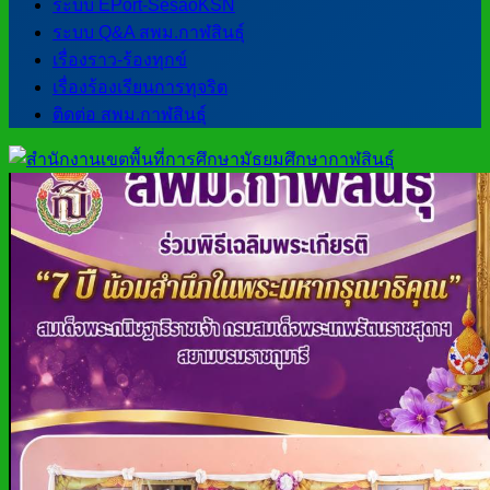
ระบบ EPort-SesaoKSN
ระบบ Q&A สพม.กาฬสินธุ์
เรื่องราว-ร้องทุกข์
เรื่องร้องเรียนการทุจริต
ติดต่อ สพม.กาฬสินธุ์