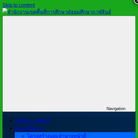
Skip to content
สำนักงาน
สพม.กาฬสินธุ์,
เขต
สำนักงาน
พื้นที่
เขต
การ
พื้นที่
ศึกษา
การ
มัธยมศึกษา
ศึกษา
กาฬสินธุ์
มัธยมศึกษา
กาฬสินธุ์
Navigation
@สพม.กาฬสินธุ์
ข้อมูลพื้นฐาน
โครงสร้างและอำนาจหน้าที่