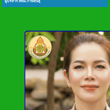
ผู้บริหาร สพม.กาฬสินธุ์