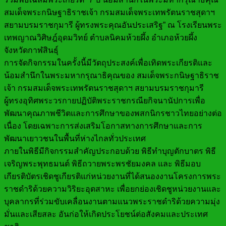
สมเด็จพระกนิษฐาธิราชเจ้า กรมสมเด็จพระเทพรัตนราชสุดาฯ
สยามบรมราชกุมารี ผู้ทรงพระคุณอันประเสริฐ” ณ โรงเรียนพระ
เทพญาณวิศิษฎ์อุดมวิทย์ ตำบลนิคมห้วยผึ้ง อำเภอห้วยผึ้ง
จังหวัดกาฬสินธุ์
การจัดกิจกรรมในครั้งนี้มีวัตถุประสงค์เพื่อเทิดพระเกียรติและ
น้อมสำนึกในพระมหากรุณาธิคุณของ สมเด็จพระกนิษฐาธิราช
เจ้า กรมสมเด็จพระเทพรัตนราชสุดาฯ สยามบรมราชกุมารี
ผู้ทรงอุทิศพระวรกายปฏิบัติพระราชกรณียกิจนานัปการเพื่อ
พัฒนาคุณภาพชีวิตและการศึกษาของพสกนิกรชาวไทยอย่างต่อ
เนื่อง โดยเฉพาะการส่งเสริมโอกาสทางการศึกษาและการ
พัฒนาเยาวชนในพื้นที่ห่างไกลทั่วประเทศ
ภายในพิธีมีกิจกรรมสำคัญประกอบด้วย พิธีทำบุญตักบาตร พิธี
เจริญพระพุทธมนต์ พิธีถวายพระพรชัยมงคล และ พิธีมอบ
เกียรติบัตรเชิดชูเกียรติแก่หน่วยงานที่ได้สนองงานโครงการพระ
ราชดำริด้วยความวิริยะอุตสาหะ เพื่อยกย่องเชิดชูหน่วยงานและ
บุคลากรที่ร่วมขับเคลื่อนงานตามแนวพระราชดำริด้วยความมุ่ง
มั่นและเสียสละ อันก่อให้เกิดประโยชน์ต่อสังคมและประเทศ