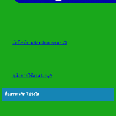
เว็ปไซต์งานศิลปหัตถกรรมฯ 73
คู่มือการใช้งาน E-IQA
สื่อสารสุจริต โปร่งใส