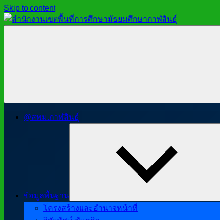
Skip to content
สำนักงาน
สพม.กาฬสินธุ์,
เขต
สำนักงาน
พื้นที่
เขต
การ
พื้นที่
ศึกษา
การ
มัธยมศึกษา
ศึกษา
กาฬสินธุ์
มัธยมศึกษา
@สพม.กาฬสินธุ์
กาฬสินธุ์
ข้อมูลพื้นฐาน
โครงสร้างและอำนาจหน้าที่