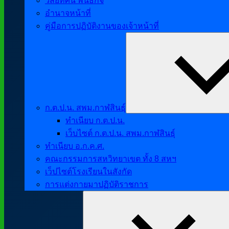
วิสัยทัศน์ พันธกิจ
อำนาจหน้าที่
คู่มือการปฏิบัติงานของเจ้าหน้าที่
ก.ต.ป.น. สพม.กาฬสินธุ์
ทำเนียบ ก.ต.ป.น.
เว็บไซต์ ก.ต.ป.น. สพม.กาฬสินธุ์
ทำเนียบ อ.ก.ค.ศ.
คณะกรรมการสหวิทยาเขต ทั้ง 8 สหฯ
เว็ปไซต์โรงเรียนในสังกัด
การแต่งกายมาปฏิบัติราชการ