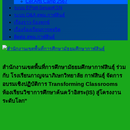
Cer.Arts Camp 2567
ระบบ EPort-SesaoKSN
ระบบ Q&A สพม.กาฬสินธุ์
เรื่องราว-ร้องทุกข์
เรื่องร้องเรียนการทุจริต
ติดต่อ สพม.กาฬสินธุ์
สำนักงานเขตพื้นที่การศึกษามัธยมศึกษากาฬสินธุ์ ร่วม
กับ โรงเรียนกาญจนาภิเษกวิทยาลัย กาฬสินธุ์ จัดการ
อบรมเชิงปฏิบัติการ Transforming Classrooms
ห้องเรียนวิชาการศึกษาค้นคว้าอิสระ(IS) สู่โครงงาน
ระดับโลก”