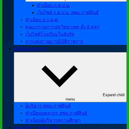
ทำเนียบ ก.ต.ป.น.
เว็บไซต์ ก.ต.ป.น. สพม.กาฬสินธุ์
ทำเนียบ อ.ก.ค.ศ.
คณะกรรมการสหวิทยาเขต ทั้ง 8 สหฯ
เว็ปไซต์โรงเรียนในสังกัด
การแต่งกายมาปฏิบัติราชการ
ทำเนียบบุคลากร
Expand child
menu
ผู้บริหาร สพม.กาฬสินธุ์
ทำเนียบบุคลากร สพม.กาฬสินธุ์
ทำเนียบผู้บริหารสถานศึกษา
กลุ่มบริหารงานภายใน