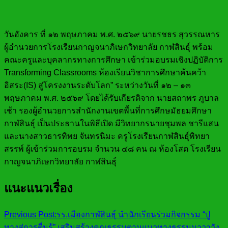
วันอังคาร ที่ ๑๒ พฤษภาคม พ.ศ. ๒๕๖๙ นายรชธร สุวรรณหาร
ผู้อำนวยการโรงเรียนกาญจนาภิเษกวิทยาลัย กาฬสินธุ์ พร้อม
คณะครูและบุคลากรทางการศึกษา เข้าร่วมอบรมเชิงปฏิบัติการ
Transforming Classrooms ห้องเรียนวิชาการศึกษาค้นคว้า
อิสระ(IS) สู่โครงงานระดับโลก” ระหว่างวันที่ ๑๒ – ๑๓
พฤษภาคม พ.ศ. ๒๕๖๙ โดยได้รับเกียรติจาก นายสถาพร ภูบาล
เช้า รองผู้อำนวยการสำนักงานเขตพื้นที่การศึกษมัธยมศึกษา
กาฬสินธุ์ เป็นประธานในพิธีเปิด มีวิทยากรนายชุมพล ชารีแสน
และนางสาวธารทิพย จันทรนิมะ ครูโรงเรียนกาฬสินธุ์พิทยา
สรรพ์ ผู้เข้าร่วมการอบรม จำนวน ๔๘ คน ณ ห้องโสต โรงเรียน
กาญจนาภิเษกวิทยาลัย กาฬสินธุ์
แนะแนวเรื่อง
Previous Post:
รร.เมืองกาฬสินธุ์ นำนักเรียนร่วมกิจกรรม “ปู
ทางสู่การตื่นรู้” เสริมสร้างคุณธรรมตามแนวทางธรรมนาวาวัง