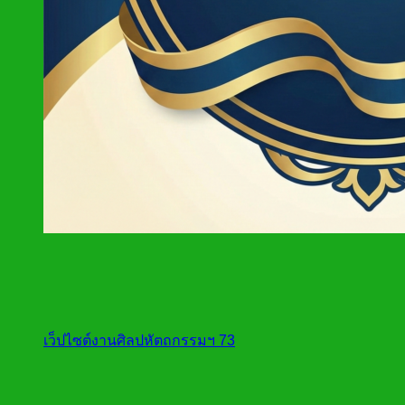
เว็ปไซต์งานศิลปหัตถกรรมฯ 73