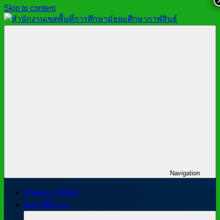
Skip to content
สำนักงาน
สพม.กาฬสินธุ์,
เขต
สำนักงาน
พื้นที่
เขต
การ
พื้นที่
ศึกษา
การ
มัธยมศึกษา
ศึกษา
กาฬสินธุ์
มัธยมศึกษา
กาฬสินธุ์
Navigation
@สพม.กาฬสินธุ์
ข้อมูลพื้นฐาน