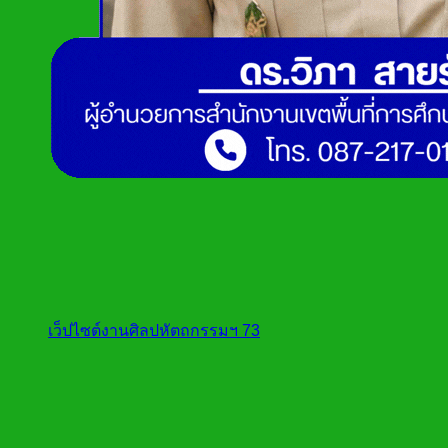
เว็ปไซต์งานศิลปหัตถกรรมฯ 73