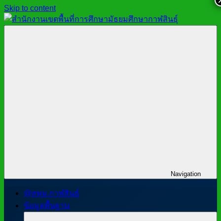
Skip to content
สำนักงาน
สพม.กาฬสินธุ์,
เขต
สำนักงาน
พื้นที่
เขต
การ
พื้นที่
ศึกษา
การ
มัธยมศึกษา
ศึกษา
กาฬสินธุ์
มัธยมศึกษา
กาฬสินธุ์
Navigation
@สพม.กาฬสินธุ์
ข้อมูลพื้นฐาน