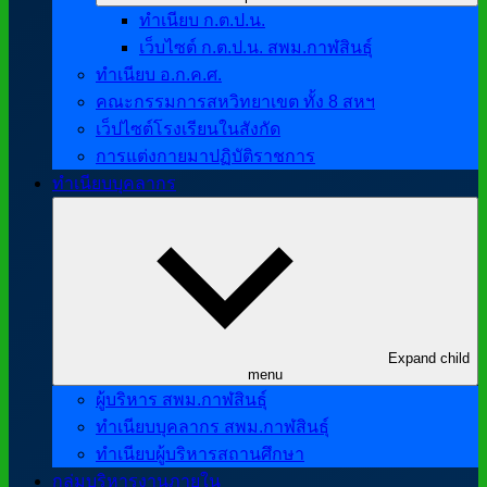
ทำเนียบ ก.ต.ป.น.
เว็บไซต์ ก.ต.ป.น. สพม.กาฬสินธุ์
ทำเนียบ อ.ก.ค.ศ.
คณะกรรมการสหวิทยาเขต ทั้ง 8 สหฯ
เว็ปไซต์โรงเรียนในสังกัด
การแต่งกายมาปฏิบัติราชการ
ทำเนียบบุคลากร
Expand child
menu
ผู้บริหาร สพม.กาฬสินธุ์
ทำเนียบบุคลากร สพม.กาฬสินธุ์
ทำเนียบผู้บริหารสถานศึกษา
กลุ่มบริหารงานภายใน