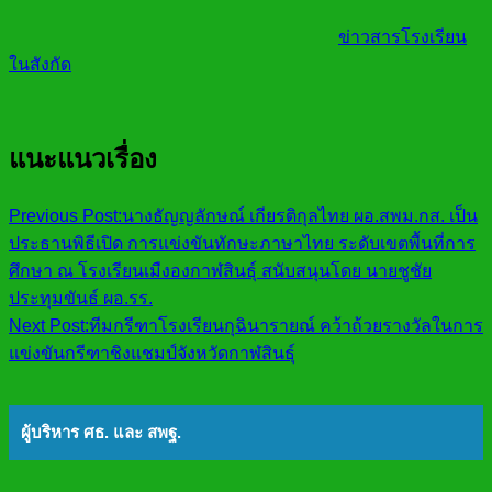
ข่าวสารโรงเรียน
ในสังกัด
แนะแนวเรื่อง
Previous Post:
นางธัญญลักษณ์ เกียรติกุลไทย ผอ.สพม.กส. เป็น
ประธานพิธีเปิด การแข่งขันทักษะภาษาไทย ระดับเขตพื้นที่การ
ศึกษา ณ โรงเรียนเมืงองกาฬสินธุ์ สนับสนุนโดย นายชูชัย
ประทุมขันธ์ ผอ.รร.
Next Post:
ทีมกรีฑาโรงเรียนกุฉินารายณ์ คว้าถ้วยรางวัลในการ
แข่งขันกรีฑาชิงแชมป์จังหวัดกาฬสินธุ์
ผู้บริหาร ศธ. และ สพฐ.