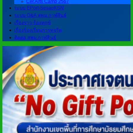
Cer.Arts Camp 2567
ระบบ EPort-SesaoKSN
ระบบ Q&A สพม.กาฬสินธุ์
เรื่องราว-ร้องทุกข์
เรื่องร้องเรียนการทุจริต
ติดต่อ สพม.กาฬสินธุ์