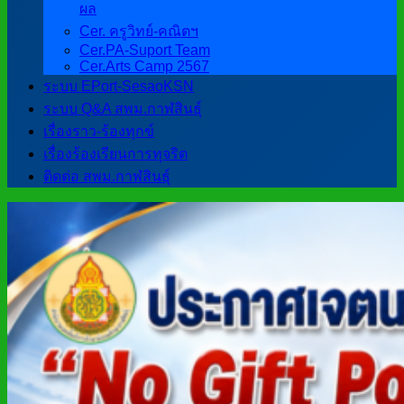
ผล
Cer. ครูวิทย์-คณิตฯ
Cer.PA-Suport Team
Cer.Arts Camp 2567
ระบบ EPort-SesaoKSN
ระบบ Q&A สพม.กาฬสินธุ์
เรื่องราว-ร้องทุกข์
เรื่องร้องเรียนการทุจริต
ติดต่อ สพม.กาฬสินธุ์