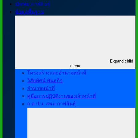
@สพม.กาฬสินธุ์
ข้อมูลพื้นฐาน
Expand child
menu
โครงสร้างและอำนาจหน้าที่
วิสัยทัศน์ พันธกิจ
อำนาจหน้าที่
คู่มือการปฏิบัติงานของเจ้าหน้าที่
ก.ต.ป.น. สพม.กาฬสินธุ์