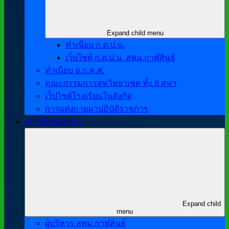
Expand child menu
ทำเนียบ ก.ต.ป.น.
เว็บไซต์ ก.ต.ป.น. สพม.กาฬสินธุ์
ทำเนียบ อ.ก.ค.ศ.
คณะกรรมการสหวิทยาเขต ทั้ง 8 สหฯ
เว็ปไซต์โรงเรียนในสังกัด
การแต่งกายมาปฏิบัติราชการ
ทำเนียบบุคลากร
Expand child
menu
ผู้บริหาร สพม.กาฬสินธุ์