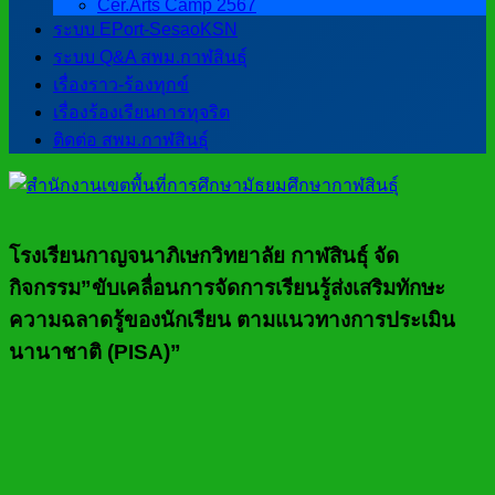
Cer.Arts Camp 2567
ระบบ EPort-SesaoKSN
ระบบ Q&A สพม.กาฬสินธุ์
เรื่องราว-ร้องทุกข์
เรื่องร้องเรียนการทุจริต
ติดต่อ สพม.กาฬสินธุ์
โรงเรียนกาญจนาภิเษกวิทยาลัย กาฬสินธุ์ จัด
กิจกรรม”ขับเคลื่อนการจัดการเรียนรู้ส่งเสริมทักษะ
ความฉลาดรู้ของนักเรียน ตามแนวทางการประเมิน
นานาชาติ (PISA)”