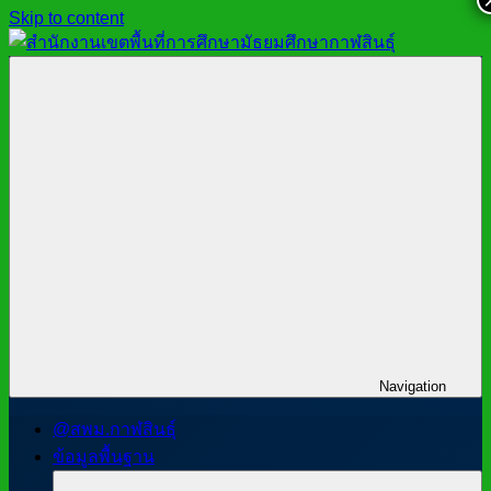
Skip to content
สำนักงาน
สพม.กาฬสินธุ์,
เขต
สำนักงาน
พื้นที่
เขต
การ
พื้นที่
ศึกษา
การ
มัธยมศึกษา
ศึกษา
กาฬสินธุ์
มัธยมศึกษา
กาฬสินธุ์
Navigation
@สพม.กาฬสินธุ์
ข้อมูลพื้นฐาน