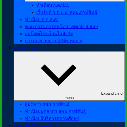
ทำเนียบ ก.ต.ป.น.
เว็บไซต์ ก.ต.ป.น. สพม.กาฬสินธุ์
ทำเนียบ อ.ก.ค.ศ.
คณะกรรมการสหวิทยาเขต ทั้ง 8 สหฯ
เว็ปไซต์โรงเรียนในสังกัด
การแต่งกายมาปฏิบัติราชการ
ทำเนียบบุคลากร
Expand child
menu
ผู้บริหาร สพม.กาฬสินธุ์
ทำเนียบบุคลากร สพม.กาฬสินธุ์
ทำเนียบผู้บริหารสถานศึกษา
กลุ่มบริหารงานภายใน