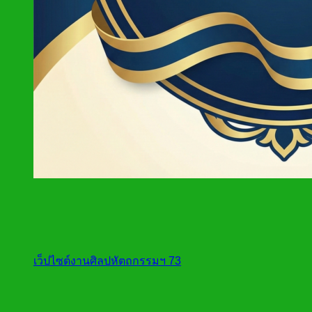
เว็ปไซต์งานศิลปหัตถกรรมฯ 73