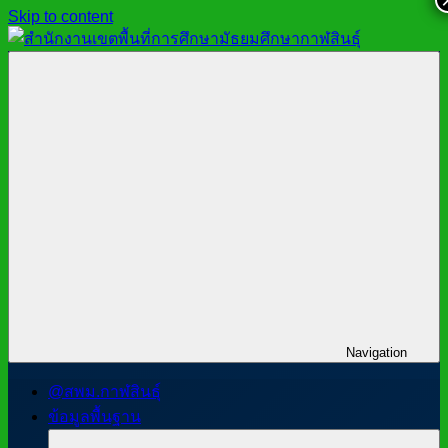
Skip to content
สำนักงาน
สพม.กาฬสินธุ์,
เขต
สำนักงาน
พื้นที่
เขต
การ
พื้นที่
ศึกษา
การ
มัธยมศึกษา
ศึกษา
กาฬสินธุ์
มัธยมศึกษา
กาฬสินธุ์
Navigation
@สพม.กาฬสินธุ์
ข้อมูลพื้นฐาน