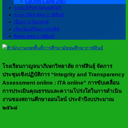
Cer.Arts Camp 2567
ระบบ EPort-SesaoKSN
ระบบ Q&A สพม.กาฬสินธุ์
เรื่องราว-ร้องทุกข์
เรื่องร้องเรียนการทุจริต
ติดต่อ สพม.กาฬสินธุ์
โรงเรียนกาญจนาภิเษกวิทยาลัย กาฬสินธุ์ จัดการ
ประชุมเชิงปฏิบัติการ “Integrity and Transparency
Assessment online : ITA online” การขับเคลื่อน
การประเมินคุณธรรมและความโปร่งใสในการดำเนิน
งานของสถานศึกษาออนไลน์ ประจำปีงบประมาณ
๒๕๖๘