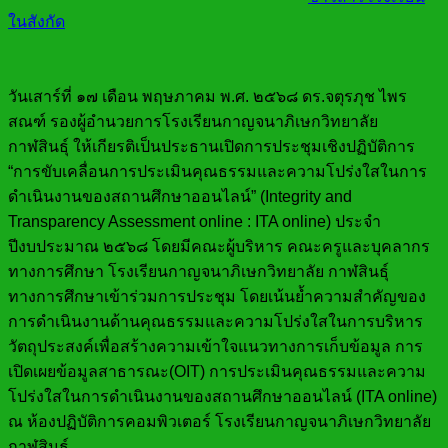
ในสังกัด
วันเสาร์ที่ ๑๗ เดือน พฤษภาคม พ.ศ. ๒๕๖๘
ดร.จตุรภุช
ไพร
สณฑ์ รองผู้อำนวยการโรงเรียนกาญจนาภิเษกวิทยาลัย
กาฬสินธุ์ ให้เกียรติเป็นประธานเปิดการประชุมเชิงปฏิบัติการ
“การขับเคลื่อนการประเมินคุณธรรมและความโปร่งใสในการ
ดำเนินงานของสถานศึกษาออนไลน์” (Integrity and
Transparency Assessment online : ITA online) ประจำ
ปีงบประมาณ ๒๕๖๘ โดยมีคณะ
ผู้บริหาร คณะครูและบุคลากร
ทางการศึกษา โรงเรียนกาญจนาภิเษกวิทยาลัย กาฬสินธุ์
ทางการศึกษาเข้าร่วมการประชุม โดยเน้นย้ำความสำคัญของ
การดำเนินงานด้านคุณธรรมและความโปร่งใสในการบริหาร
วัตถุประสงค์เพื่อสร้างความเข้าใจแนวทางการเก็บข้อมูล การ
เปิดเผยข้อมูลสาธารณะ(OIT) การประเมินคุณธรรมและความ
โปร่งใสในการดำเนินงานของสถานศึกษาออนไลน์ (ITA online)
ณ ห้องปฏิบัติการคอมพิวเตอร์ โรงเรียนกาญจนาภิเษกวิทยาลัย
กาฬสินธุ์