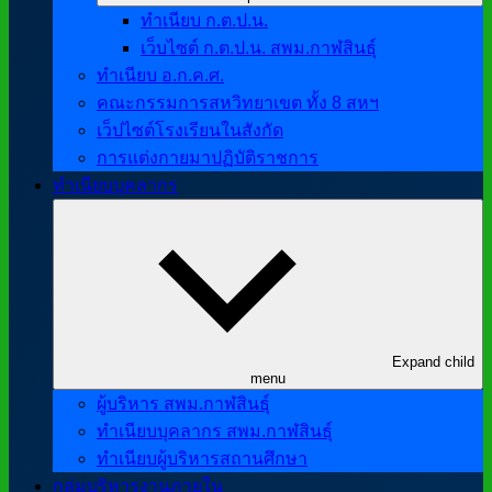
ทำเนียบ ก.ต.ป.น.
เว็บไซต์ ก.ต.ป.น. สพม.กาฬสินธุ์
ทำเนียบ อ.ก.ค.ศ.
คณะกรรมการสหวิทยาเขต ทั้ง 8 สหฯ
เว็ปไซต์โรงเรียนในสังกัด
การแต่งกายมาปฏิบัติราชการ
ทำเนียบบุคลากร
Expand child
menu
ผู้บริหาร สพม.กาฬสินธุ์
ทำเนียบบุคลากร สพม.กาฬสินธุ์
ทำเนียบผู้บริหารสถานศึกษา
กลุ่มบริหารงานภายใน