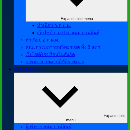
Expand child menu
ทำเนียบ ก.ต.ป.น.
เว็บไซต์ ก.ต.ป.น. สพม.กาฬสินธุ์
ทำเนียบ อ.ก.ค.ศ.
คณะกรรมการสหวิทยาเขต ทั้ง 8 สหฯ
เว็ปไซต์โรงเรียนในสังกัด
การแต่งกายมาปฏิบัติราชการ
ทำเนียบบุคลากร
Expand child
menu
ผู้บริหาร สพม.กาฬสินธุ์