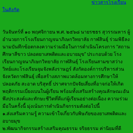
ข่าวสารโรงเรียน
ในสังกัด
วันจันทร์ที่ ๑๐ พฤศจิกายน พ.ศ. ๒๕๖๘ นายรชธร สุวรรณหาร ผู้
อำนวยการโรงเรียนกาญจนาภิเษกวิทยาลัย กาฬสินธุ์ ร่วมพิธีลง
นามบันทึกข้อตกลงความร่วมมือในการดำเนินโครงการ “สถาน
ศึกษาสีขาว ปลอดยาเสพติดและอบายมุข” ประกอบด้วย โรง
เรียนกาญจนาภิเษกวิทยาลัย กาฬสินธุ์ โรงเรียนสามขาสว่าง
วิทย์และโรงเรียนจุมจังพลังราษฎร์ สังกัดองค์การบริหารส่วน
จังหวัดกาฬสินธุ์ เพื่อสร้างสภาพแวดล้อมทางการศึกษาให้
ปลอดภัย สะอาด บริสุทธิ์ ปราศจากปัจจัยเสี่ยงที่อาจก่อให้เกิด
พฤติกรรมเบี่ยงเบนในผู้เรียน พร้อมทั้งเสริมสร้างคุณลักษณะอัน
พึงประสงค์และทักษะชีวิตที่ดีแก่ผู้เรียนอย่างต่อเนื่อง ความร่วม
มือในครั้งนี้ มุ่งเน้นการดำเนินกิจกรรมดังต่อไปนี้
๑.ส่งเสริมความรู้ ความเข้าใจเกี่ยวกับพิษภัยของยาเสพติดและ
อบายมุข
๒.พัฒนากิจกรรมสร้างเสริมคุณธรรม จริยธรรม ค่านิยมที่ดี