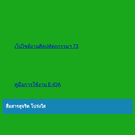
เว็ปไซต์งานศิลปหัตถกรรมฯ 73
คู่มือการใช้งาน E-IQA
สื่อสารสุจริต โปร่งใส