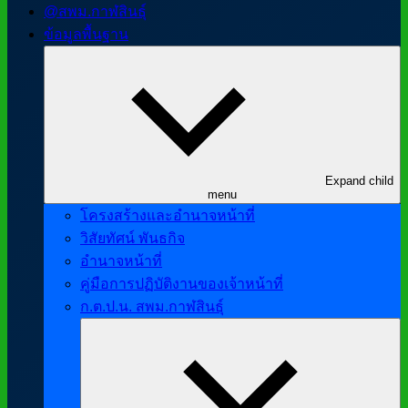
@สพม.กาฬสินธุ์
ข้อมูลพื้นฐาน
Expand child
menu
โครงสร้างและอำนาจหน้าที่
วิสัยทัศน์ พันธกิจ
อำนาจหน้าที่
คู่มือการปฏิบัติงานของเจ้าหน้าที่
ก.ต.ป.น. สพม.กาฬสินธุ์