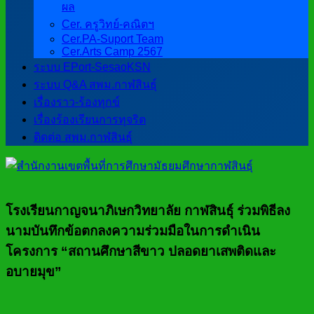
ผล
Cer. ครูวิทย์-คณิตฯ
Cer.PA-Suport Team
Cer.Arts Camp 2567
ระบบ EPort-SesaoKSN
ระบบ Q&A สพม.กาฬสินธุ์
เรื่องราว-ร้องทุกข์
เรื่องร้องเรียนการทุจริต
ติดต่อ สพม.กาฬสินธุ์
โรงเรียนกาญจนาภิเษกวิทยาลัย กาฬสินธุ์ ร่วมพิธีลง
นามบันทึกข้อตกลงความร่วมมือในการดำเนิน
โครงการ “สถานศึกษาสีขาว ปลอดยาเสพติดและ
อบายมุข”